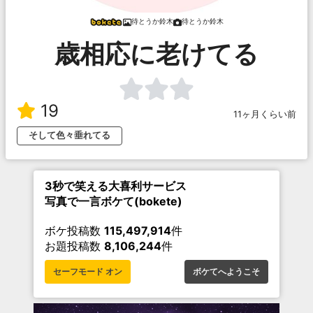
待とうか鈴木
待とうか鈴木
歳相応に老けてる
19
11ヶ月くらい前
そして色々垂れてる
3秒で笑える大喜利サービス
写真で一言ボケて(bokete)
ボケ投稿数
115,497,914
件
お題投稿数
8,106,244
件
セーフモード オン
ボケてへようこそ