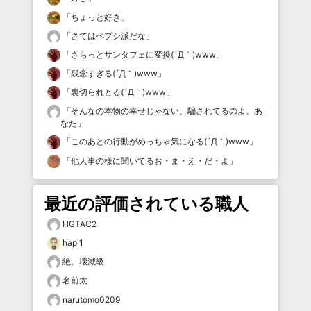
「
ちょっと好き
」
「
さてはペプシ派だな
」
「
さらっとサンタフェに変換(´Д｀)www
」
「
残念すぎる(´Д｀)www
」
「
裏切られとる(´Д｀)www
」
「
そんなの本物の幸せじゃない、騙されてるのよ、あ
なた
」
「
このあとの行動がめっちゃ気になる(´Д｀)www
」
「
他人事の様に聞いてるお・ま・え・だ・よ
」
最近の評価されている職人
HGTAC2
hapi1
絶。壊滅級
名前太
narutomo0209