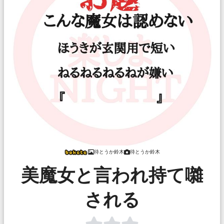
待とうか鈴木
待とうか鈴木
美魔女と言われ持て囃
される