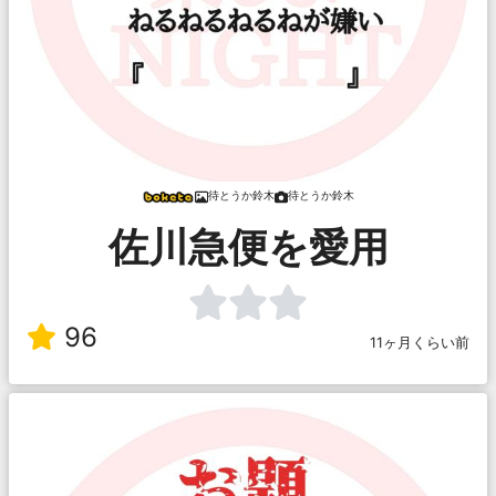
待とうか鈴木
待とうか鈴木
佐川急便を愛用
96
11ヶ月くらい前