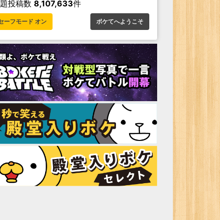
お題投稿数
8,107,633
件
セーフモード オン
ボケてへようこそ