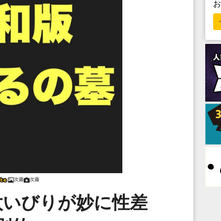
次藤
次藤
太いびりが妙に性差