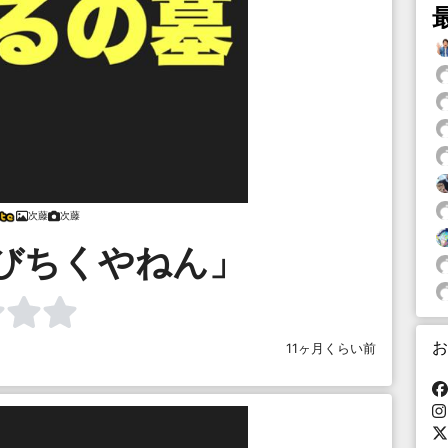
次藤
次藤
びちくやねん」
お
11ヶ月くらい前