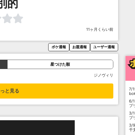
別的
11ヶ月くらい前
ボケ通報
お題通報
ユーザー通報
星つけた順
ジノヴィリ
7/1
っと見る
b
6/
プ
3/
プ
3/
干