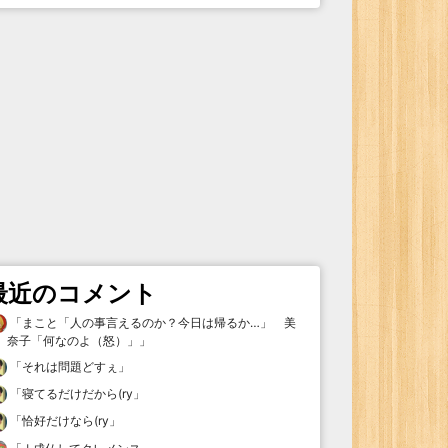
最近のコメント
「
まこと「人の事言えるのか？今日は帰るか…」 美
奈子「何なのよ（怒）」
」
「
それは問題どすぇ
」
「
寝てるだけだから(ry
」
「
恰好だけなら(ry
」