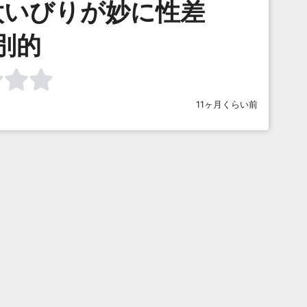
太いびりが妙に性差
別的
11ヶ月くらい前