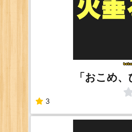
「おこめ、
3