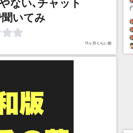
やない､チャット
で聞いてみ
11ヶ月くらい前