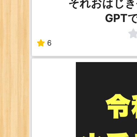
それおはじき
GPT
6