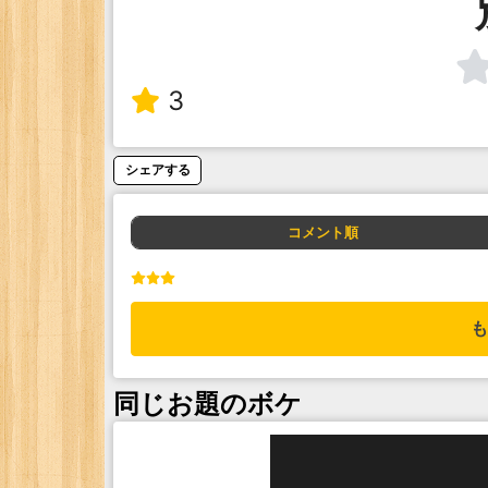
3
シェアする
コメント順
も
同じお題のボケ