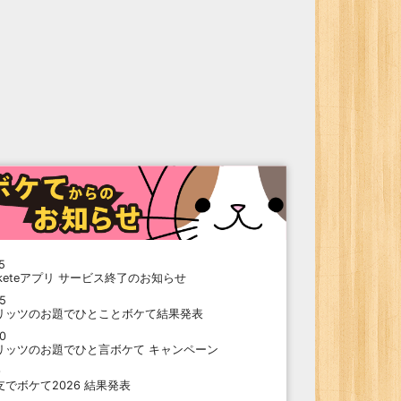
5
oketeアプリ サービス終了のお知らせ
15
リッツのお題でひとことボケて結果発表
10
リッツのお題でひと言ボケて キャンペーン
9
支でボケて2026 結果発表