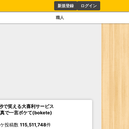
新規登録
ログイン
職人
秒で笑える大喜利サービス
真で一言ボケて(bokete)
ボケ投稿数
115,511,748
件