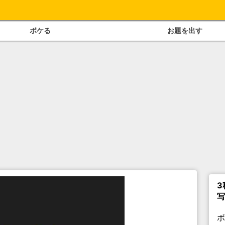
ボケる
お題を出す
3
写