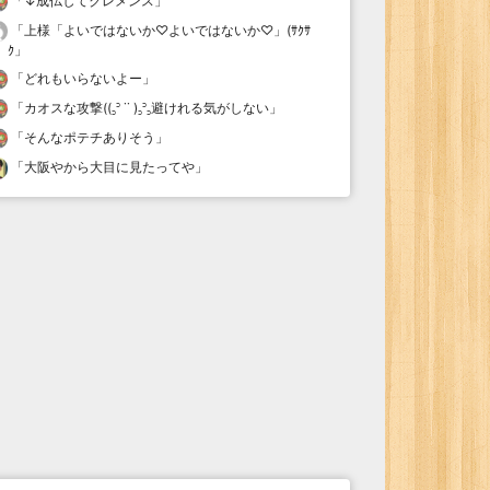
「
↓成仏してクレメンス
」
「
上様「よいではないか♡よいではないか♡」(ｻｸｻ
ｸ
」
「
どれもいらないよー
」
「
カオスな攻撃((꜆꜄ ˙˙ )꜆꜄꜆避けれる気がしない
」
「
そんなポテチありそう
」
「
大阪やから大目に見たってや
」