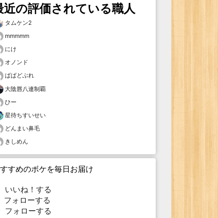
最近の評価されている職人
タムケン2
mmmmm
にけ
オノンド
ぱぱどぶれ
大陰唇八連制覇
ひー
星待ちすいせい
どんまい鼻毛
きしめん
すすめのボケを毎日お届け
いいね！する
フォローする
フォローする