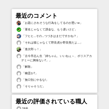
最近のコメント
「
お題にされそうな行為をしてるのが悪いw
」
「
署名じゃなくて課金な、もう遅いけど
」
「
フヒヒ…その…つづきはまだですかね？
」
「
それは猫じゃなくて野良虎か野良熊だよ…
」
「
進次郎っ！
」
「
古今亭志ん生「姉ちゃん、いいねぇ～、ポリスアカ
デミーに興味ない?」
」
「
解散
」
「
幽霊か?
」
「
無○別にやるな!
」
「
そりゃそうだ
」
最近の評価されている職人
28号