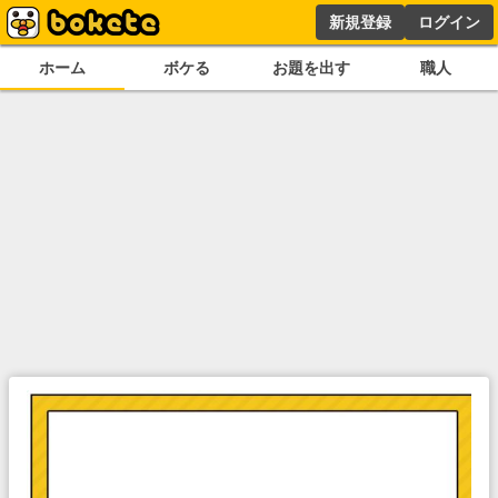
新規登録
ログイン
ホーム
ボケる
お題を出す
職人