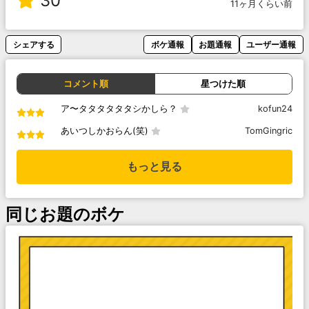
30
11ヶ月くらい前
シェアする
ボケ通報
お題通報
ユーザー通報
コメント順
星つけた順
ア〜タタタタタタシかしら？
kofun24
あいつしかおらん(笑)
TomGingric
もっと見る
同じお題のボケ