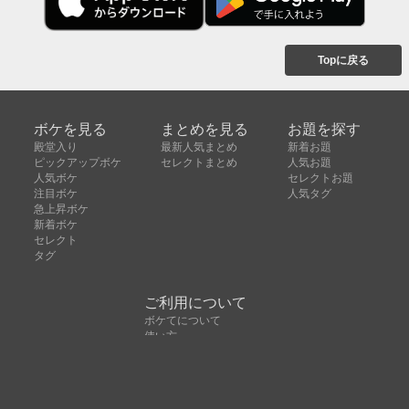
Topに戻る
ボケを見る
まとめを見る
お題を探す
殿堂入り
最新人気まとめ
新着お題
ピックアップボケ
セレクトまとめ
人気お題
人気ボケ
セレクトお題
注目ボケ
人気タグ
急上昇ボケ
新着ボケ
セレクト
タグ
ご利用について
ボケてについて
使い方
利用規約
よくある質問
クッキーの利用について
お問い合わせ