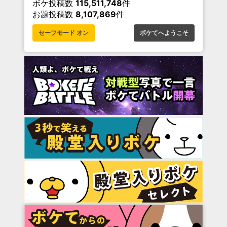
ボケ投稿数
115,511,748
件
お題投稿数
8,107,869
件
セーフモード オン
ボケてへようこそ