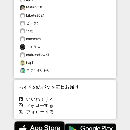
Miitan610
bikete2021
ピータン
達観
mmmmm
しょうぶ
mofumofuwolf
hapi1
星待ちすいせい
おすすめのボケを毎日お届け
いいね！する
フォローする
フォローする