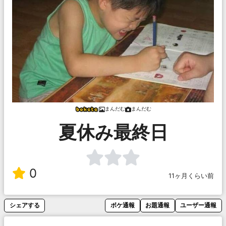
まんだむ
まんだむ
夏休み最終日
0
11ヶ月くらい前
シェアする
ボケ通報
お題通報
ユーザー通報