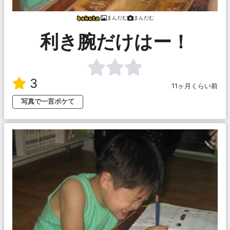
まんだむ
まんだむ
利き腕だけはー！
3
11ヶ月くらい前
写真で一言ボケて