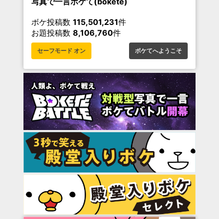
写真で一言ボケて(bokete)
ボケ投稿数
115,501,231
件
お題投稿数
8,106,760
件
セーフモード オン
ボケてへようこそ