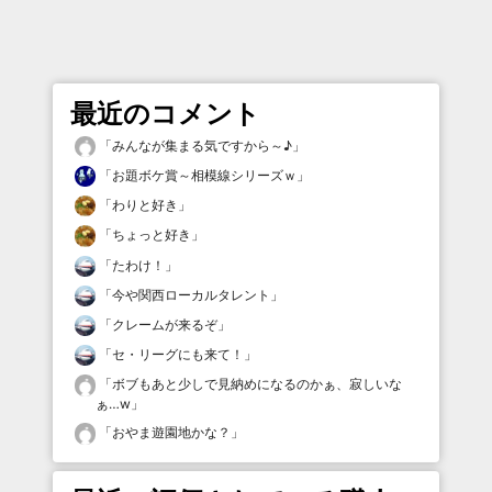
最近のコメント
「
みんなが集まる気ですから～♪
」
「
お題ボケ賞～相模線シリーズｗ
」
「
わりと好き
」
「
ちょっと好き
」
「
たわけ！
」
「
今や関西ローカルタレント
」
「
クレームが来るぞ
」
「
セ・リーグにも来て！
」
「
ボブもあと少しで見納めになるのかぁ、寂しいな
ぁ…w
」
「
おやま遊園地かな？
」