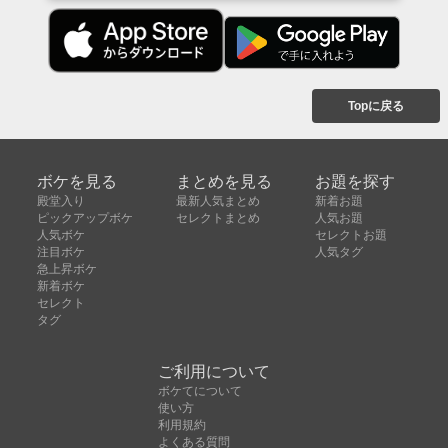
Topに戻る
ボケを見る
まとめを見る
お題を探す
殿堂入り
最新人気まとめ
新着お題
ピックアップボケ
セレクトまとめ
人気お題
人気ボケ
セレクトお題
注目ボケ
人気タグ
急上昇ボケ
新着ボケ
セレクト
タグ
ご利用について
ボケてについて
使い方
利用規約
よくある質問