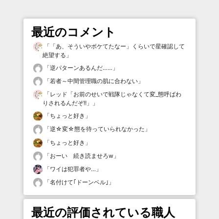
最近のコメント
「
「あ、そういやボケてたなー」くらいで星確認して
絶望する
」
「
逆パターンあるんだ……
」
「
若者～中間管理職の肌に合わない
」
「
レッド「お前のせいで戦隊じゃなくて変_態呼ばわ
りされるんだぞ!!」
」
「
ちょっと好き
」
「
逆☆変☆態を待っていられなかった
」
「
ちょっと好き
」
「
おーい 続き読ませろw
」
「
ワイは犯罪者や…
」
「
名付けて｢ドーンベル｣
」
最近の評価されている職人