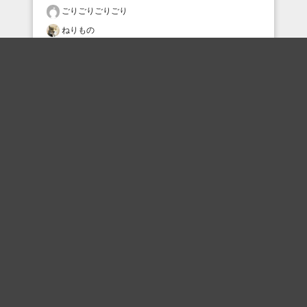
ごりごりごりごり
ねりもの
プリティ慶
いじつえ
いじつえ
dsbs4532
まさとし
タスマニアこけし
底の抜けた紙袋
クラウン
おすすめのボケを毎日お届け
いいね！する
フォローする
フォローする