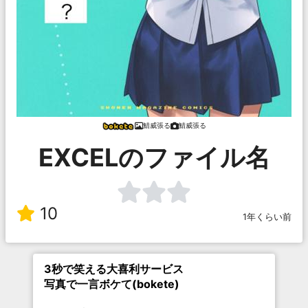
鯖威張る
鯖威張る
EXCELのファイル名
10
1年くらい前
3秒で笑える大喜利サービス
写真で一言ボケて(bokete)