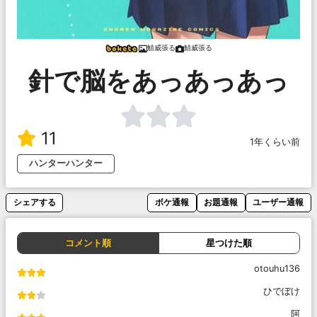
鯖威張る
鯖威張る
針で脳をあっあっあっ
11
1年くらい前
ハンターハンター
シェアする
ボケ通報
お題通報
ユーザー通報
コメント順
星つけた順
otouhu136
ひでぼけ
阿