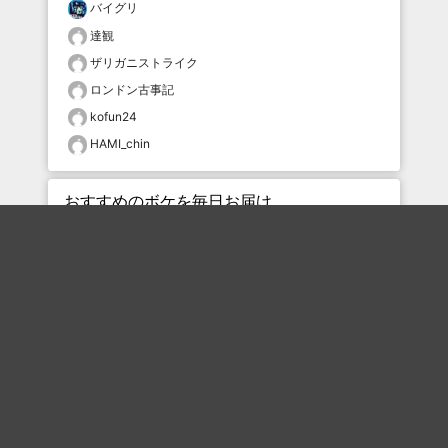
バイグリ
達観
ザリガニストライク
ロンドン古事記
kofun24
HAMI_chin
おすすめのボケを毎日お届け
いいね！する
フォローする
フォローする
Topに戻る