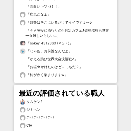
「
面白い(>▽<)！！
」
「
病気だなぁ
」
「
監督はそこにいるだけでイイですよ〜♪
」
「
今☆密かに流行りの✨判定カフェ♪資格取得も世界
一☆難しいらしい…
」
「
boke/14312360 (〃ω〃)
」
「
じゃあ、お前誰なんだよ
」
「
かえる跳び世界大会決勝戦♪
」
「
お塩☆かけたのはど～っちだ？
」
「
枕が赤く染まりますw
」
最近の評価されている職人
タムケン2
ジミヘン
ごりごりごりごり
CIA