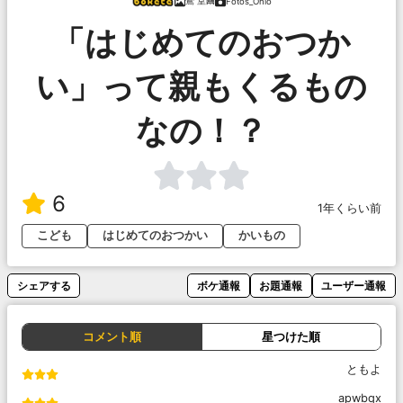
鶯 堂繭
Fotos_Ohio
「はじめてのおつか
い」って親もくるもの
なの！？
6
1年くらい前
こども
はじめてのおつかい
かいもの
シェアする
ボケ通報
お題通報
ユーザー通報
コメント順
星つけた順
ともよ
apwbqx