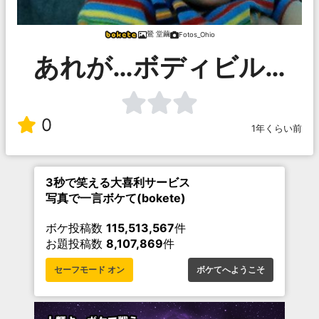
鶯 堂繭
Fotos_Ohio
あれが…ボディビル…
0
1年くらい前
3秒で笑える大喜利サービス
写真で一言ボケて(bokete)
ボケ投稿数
115,513,567
件
お題投稿数
8,107,869
件
セーフモード オン
ボケてへようこそ