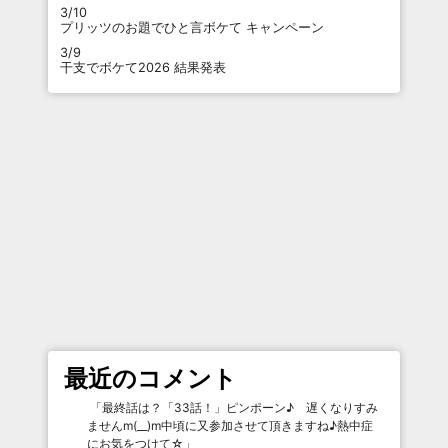
3/10
プリッツのお題でひと言ボケて キャンペーン
3/9
干支でボケて2026 結果発表
最近のコメント
「
最終話は？「33話！」ピンポーン♪ 遅くなりすみ
ませんm(__)m中頃に又参加させて頂きますね♪熱中症
にお気をつけて☆
」