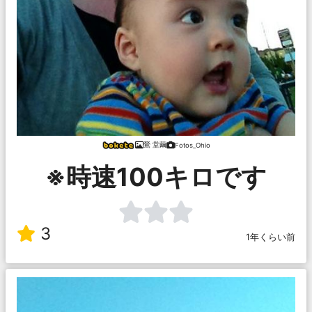
鶯 堂繭
Fotos_Ohio
※時速100キロです
3
1年くらい前