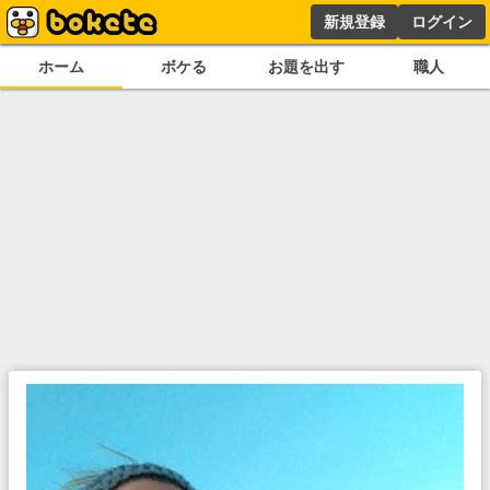
新規登録
ログイン
ホーム
ボケる
お題を出す
職人