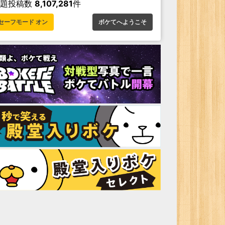
お題投稿数
8,107,281
件
セーフモード オン
ボケてへようこそ