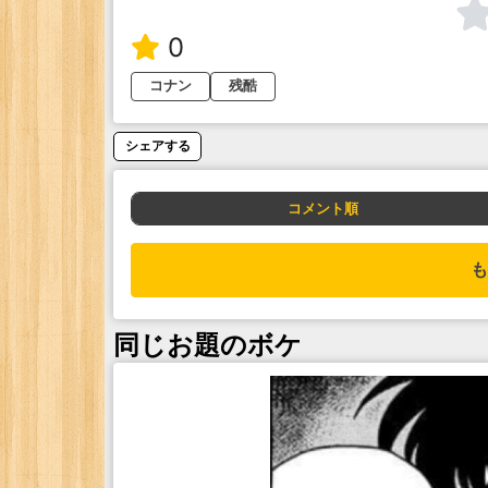
0
コナン
残酷
シェアする
コメント順
も
同じお題のボケ