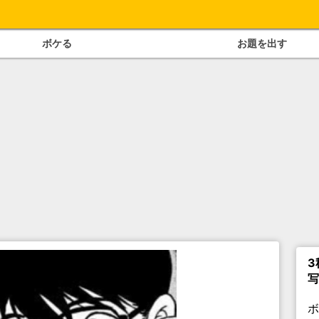
ボケる
お題を出す
3
写