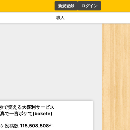
新規登録
ログイン
職人
秒で笑える大喜利サービス
真で一言ボケて(bokete)
ボケ投稿数
115,508,508
件