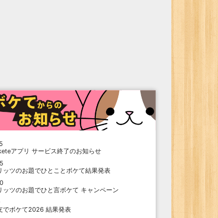
5
oketeアプリ サービス終了のお知らせ
15
リッツのお題でひとことボケて結果発表
10
リッツのお題でひと言ボケて キャンペーン
9
支でボケて2026 結果発表