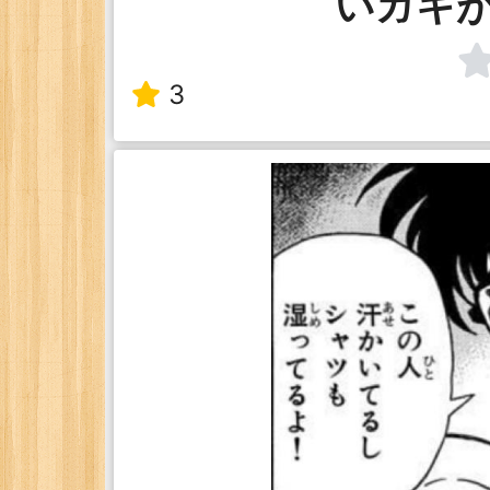
いガキ
3