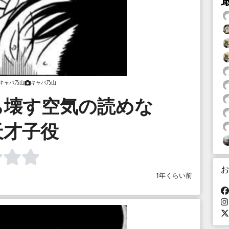
キャバ乃山
キャバ乃山
ち壊す空気の読めな
天才子役
お
1年くらい前