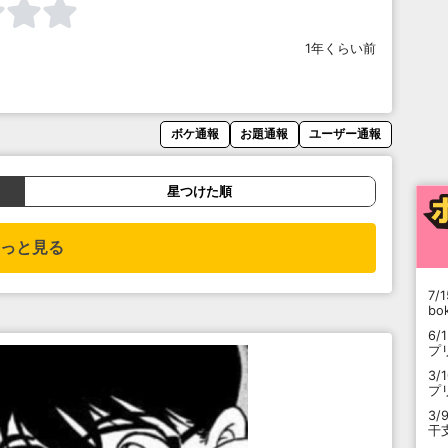
1年くらい前
ボケ通報
お題通報
ユーザー通報
星つけた順
っと見る
7/1
b
6/
プ
3/
プ
3/
干