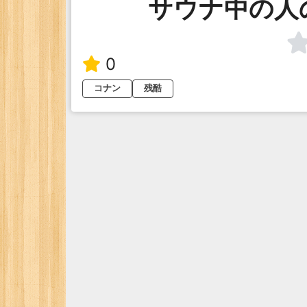
サウナ中の人
0
コナン
残酷