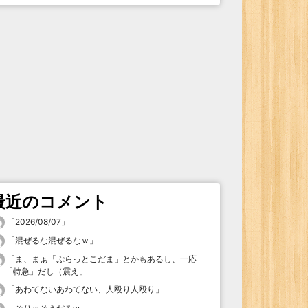
最近のコメント
「
2026/08/07
」
「
混ぜるな混ぜるなｗ
」
「
ま、まぁ「ぷらっとこだま」とかもあるし、一応
「特急」だし（震え
」
「
あわてないあわてない、人殴り人殴り
」