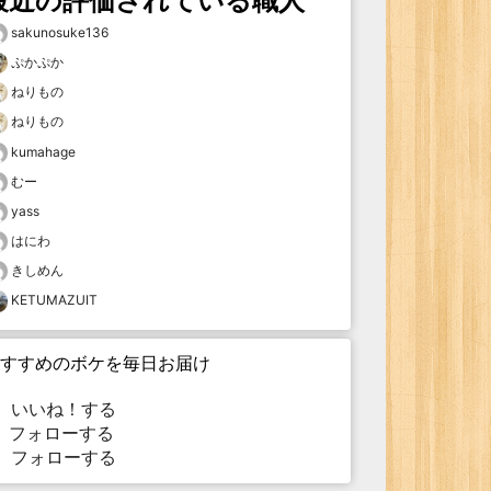
最近の評価されている職人
sakunosuke136
ぷかぷか
ねりもの
ねりもの
kumahage
むー
yass
はにわ
きしめん
KETUMAZUIT
すすめのボケを毎日お届け
いいね！する
フォローする
フォローする