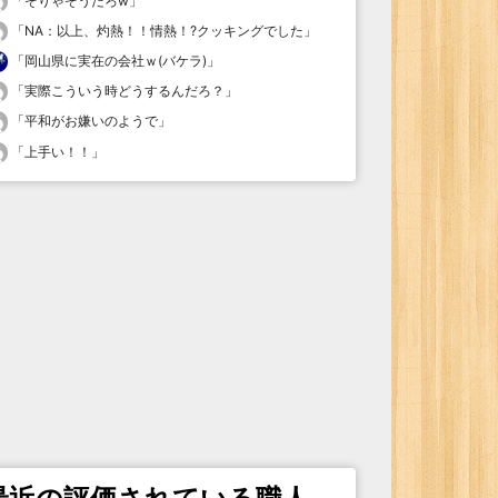
「
そりゃそうだろw
」
「
NA：以上、灼熱！！情熱！?クッキングでした
」
「
岡山県に実在の会社ｗ(バケラ)
」
「
実際こういう時どうするんだろ？
」
「
平和がお嫌いのようで
」
「
上手い！！
」