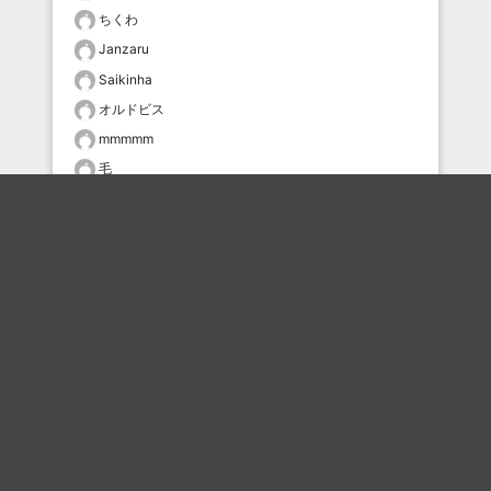
ちくわ
Janzaru
Saikinha
オルドビス
mmmmm
毛
肉球の深淵
あいこす
おすすめのボケを毎日お届け
いいね！する
フォローする
フォローする