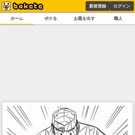
新規登録
ログイン
ホーム
ボケる
お題を出す
職人