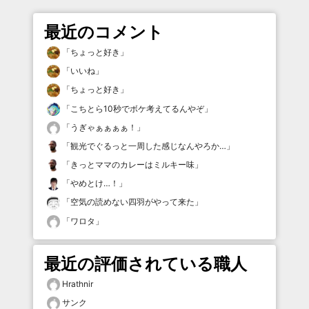
最近のコメント
「
ちょっと好き
」
「
いいね
」
「
ちょっと好き
」
「
こちとら10秒でボケ考えてるんやぞ
」
「
うぎゃぁぁぁぁ！
」
「
観光でぐるっと一周した感じなんやろか…
」
「
きっとママのカレーはミルキー味
」
「
やめとけ…！
」
「
空気の読めない四羽がやって来た
」
「
ワロタ
」
最近の評価されている職人
Hrathnir
サンク