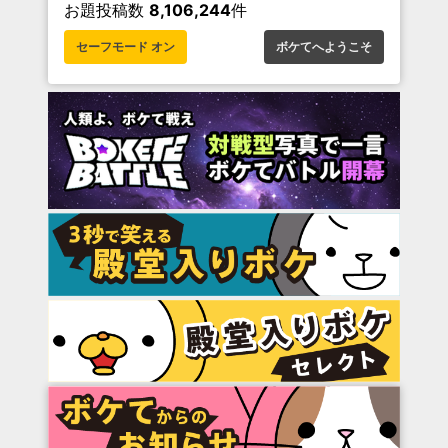
お題投稿数
8,106,244
件
セーフモード オン
ボケてへようこそ