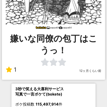
pappa64
pappa64
嫌いな同僚の包丁はこ
うっ！
1
12ヶ月くらい前
3秒で笑える大喜利サービス
写真で一言ボケて(bokete)
ボケ投稿数
115,497,914
件