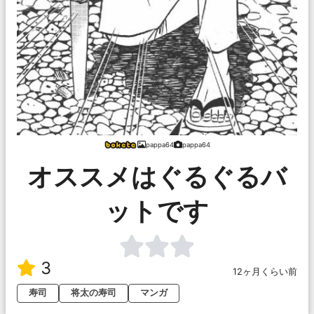
pappa64
pappa64
オススメはぐるぐるバ
ットです
3
12ヶ月くらい前
寿司
将太の寿司
マンガ