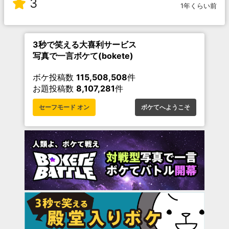
3
1年くらい前
3秒で笑える大喜利サービス
写真で一言ボケて(bokete)
ボケ投稿数
115,508,508
件
お題投稿数
8,107,281
件
セーフモード オン
ボケてへようこそ