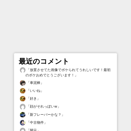
最近のコメント
「
放置させてた画像でボケられてうれしいです！最初
のボケおめでとうございます！
」
「
車泥棒
」
「
いいね
」
「
好き
」
「
顔がそれっぽいw
」
「
新フレーバーかな？
」
「
中古物件
」
「
開示
」