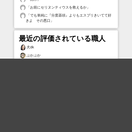
「
お前にセリヌンティウスを救えるか
」
「
でも単純に『分度器頭』よりもエスプリきいてて好
きよ その悪口
」
最近の評価されている職人
犬dk
ぷかぷか
暴愚男(ボーグマン)
んそゎみ
OAKLEY0961
mtmtmtmg
アヒル隊長
runout
12379×7224
9581