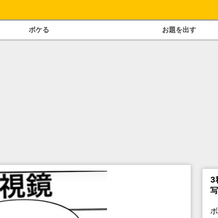
ボケる
お題を出す
3
写