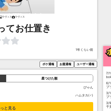
ラヴィス
ラヴィス
ってお仕置き
1年くらい前
ボケ通報
お題通報
ユーザー通報
7/1
b
星つけた順
6/
プ
びゃん
3/
ハムタカ(♂)
プ
3/
干
っと見る