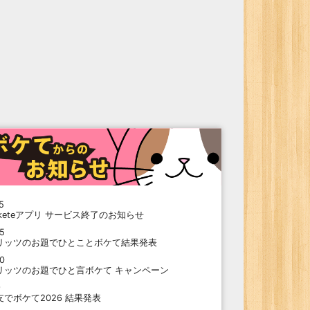
5
oketeアプリ サービス終了のお知らせ
15
リッツのお題でひとことボケて結果発表
10
リッツのお題でひと言ボケて キャンペーン
9
支でボケて2026 結果発表