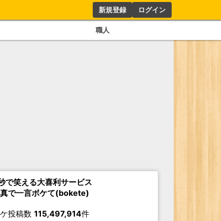
新規登録
ログイン
職人
秒で笑える大喜利サービス
真で一言ボケて(bokete)
ボケ投稿数
115,497,914
件