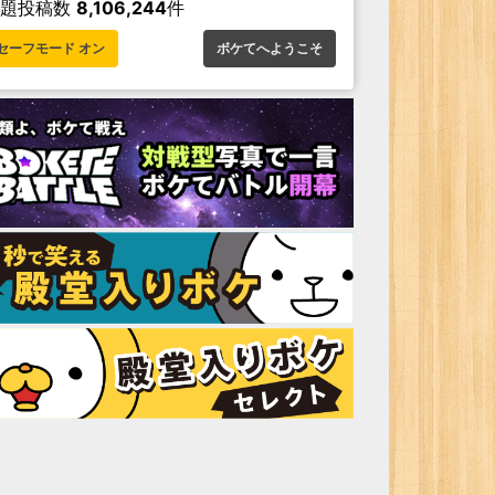
お題投稿数
8,106,244
件
セーフモード オン
ボケてへようこそ