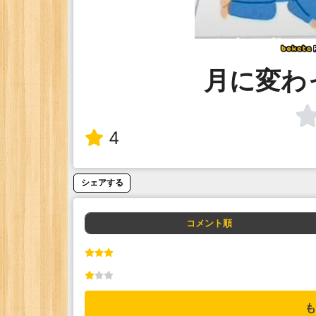
月に変わ
4
シェアする
コメント順
も