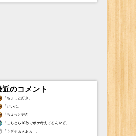
最近のコメント
「
ちょっと好き
」
「
いいね
」
「
ちょっと好き
」
「
こちとら10秒でボケ考えてるんやぞ
」
「
うぎゃぁぁぁぁ！
」