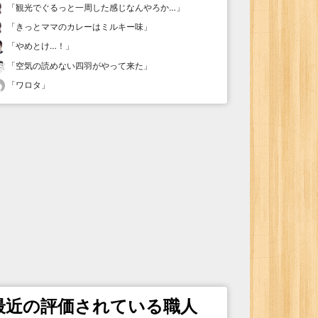
「
観光でぐるっと一周した感じなんやろか…
」
「
きっとママのカレーはミルキー味
」
「
やめとけ…！
」
「
空気の読めない四羽がやって来た
」
「
ワロタ
」
最近の評価されている職人