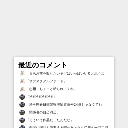
最近のコメント
「
まあお前を殴りたいヤツはいっぱいいると思うよ
」
「
サブスクアルファード
」
「
忠相、ちょっと斬られてくれ
」
「
ﾝｷﾁ!ﾝｷﾁ!ﾝｷﾁ!ﾝｷﾁ!
」
「
埼玉県春日部警察署留置番号24番じゃなくて?
」
「
関係者の自己満乙
」
「
そういう作品だったんだな
」
「
弱者に謝罪を強要する暇があったら切腹の一回二回