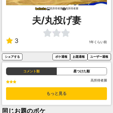
高所得者層
高所得者層
夫/丸投げ妻
3
1年くらい前
シェアする
ボケ通報
お題通報
ユーザー通報
コメント順
星つけた順
高所得者層
もっと見る
同じお題のボケ