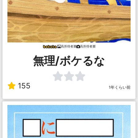
高所得者層
高所得者層
無理/ボケるな
155
1年くらい前