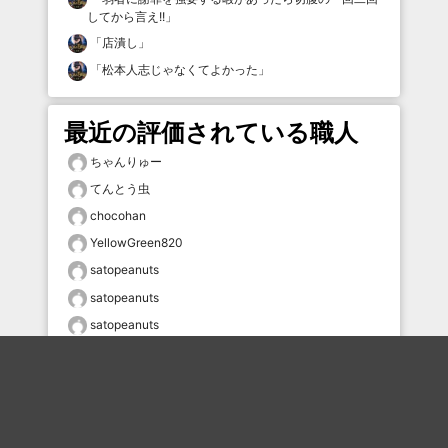
してから言え!!
」
「
店潰し
」
「
松本人志じゃなくてよかった
」
最近の評価されている職人
ちゃんりゅー
てんとう虫
chocohan
YellowGreen820
satopeanuts
satopeanuts
satopeanuts
あべ
satopeanuts
satopeanuts