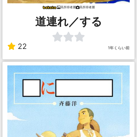
高所得者層
高所得者層
道連れ／する
22
1年くらい前