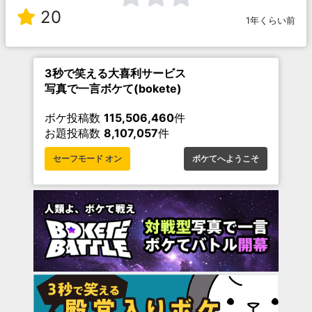
20
1年くらい前
3秒で笑える大喜利サービス
写真で一言ボケて(bokete)
ボケ投稿数
115,506,460
件
お題投稿数
8,107,057
件
セーフモード オン
ボケてへようこそ