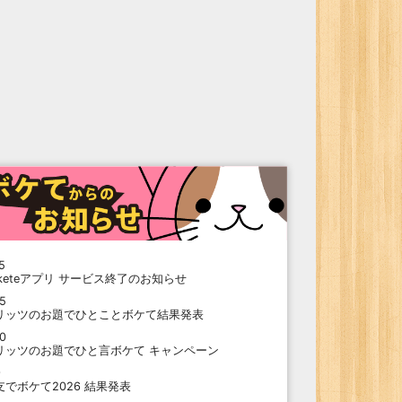
5
oketeアプリ サービス終了のお知らせ
15
リッツのお題でひとことボケて結果発表
10
リッツのお題でひと言ボケて キャンペーン
9
支でボケて2026 結果発表