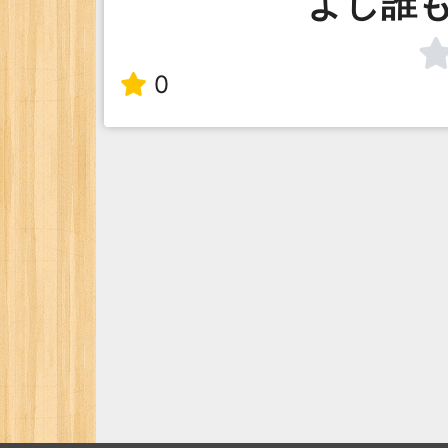
よし誰
0