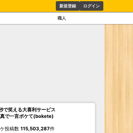
新規登録
ログイン
職人
秒で笑える大喜利サービス
真で一言ボケて(bokete)
ボケ投稿数
115,503,287
件