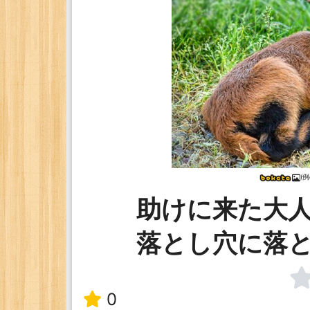
(例
助けに来た大
落とし穴に落
0