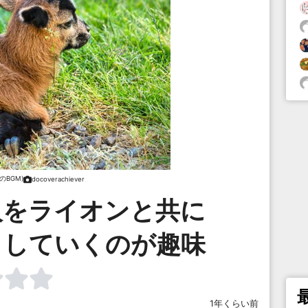
のBGM)
docoverachiever
人をライオンと共に
としていくのが趣味
1年くらい前