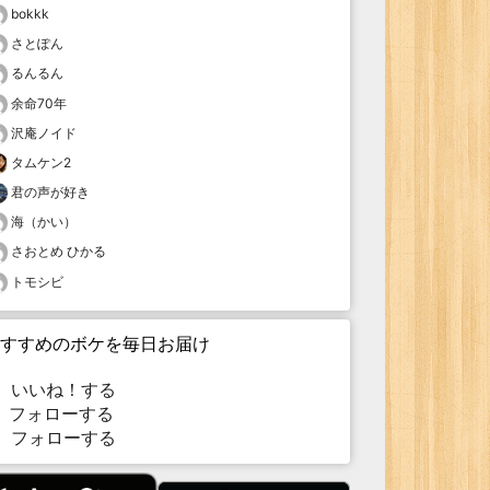
bokkk
さとぽん
るんるん
余命70年
沢庵ノイド
タムケン2
君の声が好き
海（かい）
さおとめ ひかる
トモシビ
すすめのボケを毎日お届け
いいね！する
フォローする
フォローする