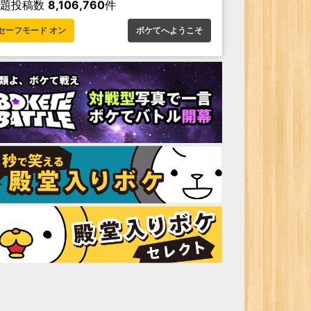
お題投稿数
8,106,760
件
セーフモード オン
ボケてへようこそ