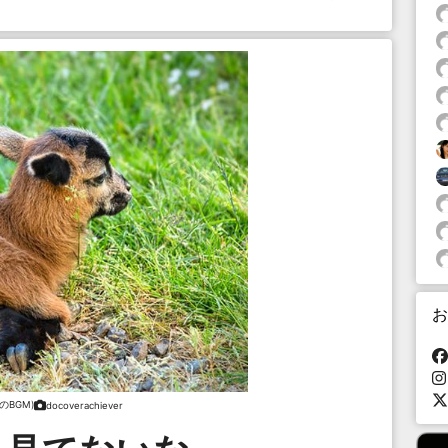
お
のBGM)
docoverachiever