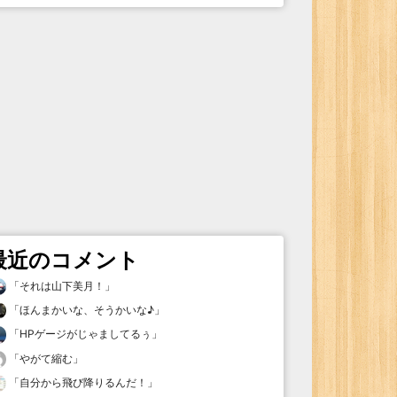
最近のコメント
「
それは山下美月！
」
「
ほんまかいな、そうかいな♪
」
「
HPゲージがじゃましてるぅ
」
「
やがて縮む
」
「
自分から飛び降りるんだ！
」