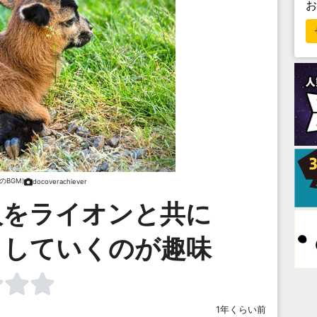
のBGM)
docoverachiever
人をライオンと共に
としていくのが趣味
1年くらい前