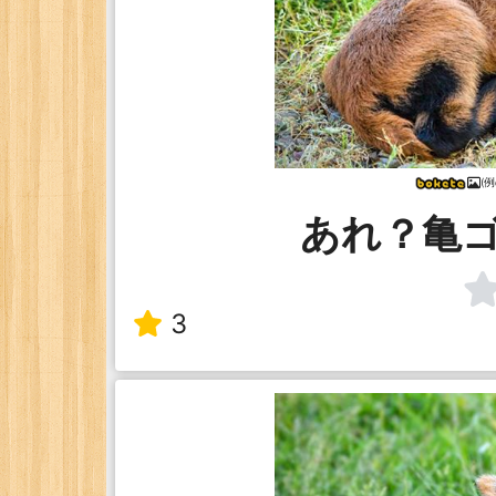
(例
あれ？亀
3