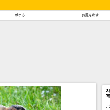
ボケる
お題を出す
3
写