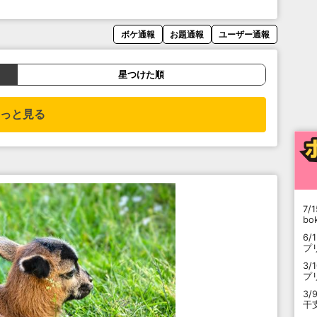
ボケ通報
お題通報
ユーザー通報
星つけた順
っと見る
7/1
b
6/
プ
3/
プ
3/
干