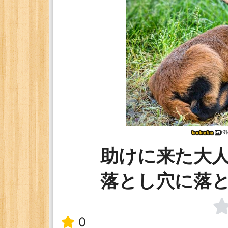
(例
助けに来た大
落とし穴に落
0