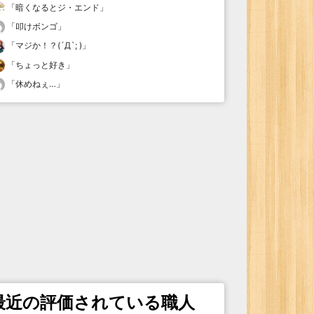
「
暗くなるとジ・エンド
」
「
叩けボンゴ
」
「
マジか！？(´Д`; )
」
「
ちょっと好き
」
「
休めねぇ…
」
最近の評価されている職人