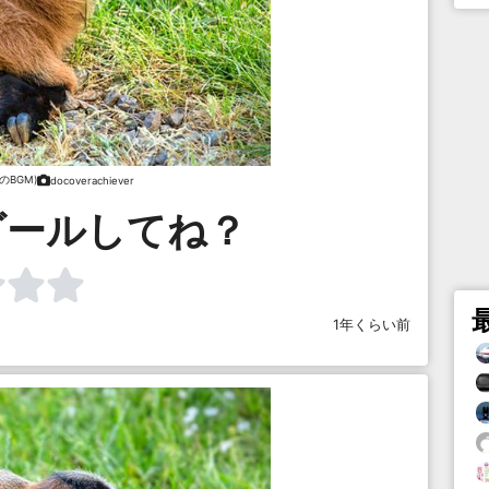
のBGM)
docoverachiever
ゴールしてね？
1年くらい前