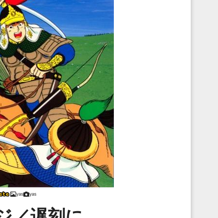
yas
yas
ジ／遅刻に