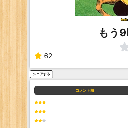
もう9
62
シェアする
コメント順