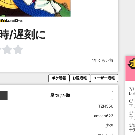
yas
yas
時/遅刻に
1年くらい前
ボケ通報
お題通報
ユーザー通報
7/1
b
星つけた順
6/
プ
TZN556
3/
amaso623
プ
3/
少佐
干