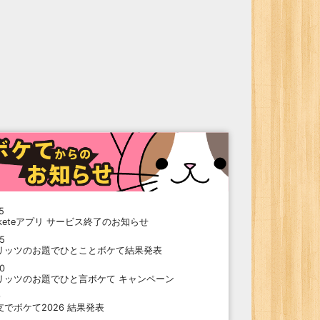
5
oketeアプリ サービス終了のお知らせ
15
リッツのお題でひとことボケて結果発表
10
リッツのお題でひと言ボケて キャンペーン
9
支でボケて2026 結果発表