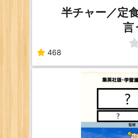
半チャー／定
言
468