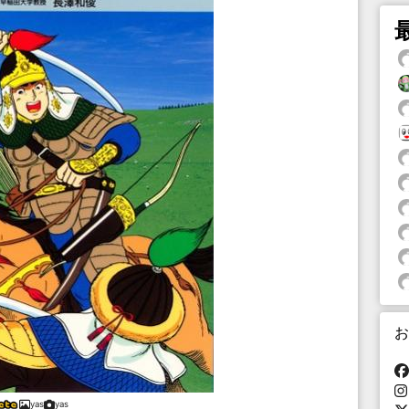
お
yas
yas