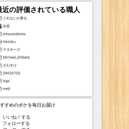
最近の評価されている職人
くれないか豚を
氷英
mitsuandtomo
hikiniku
マヨネーズ
Michael_Shibata
ざわすけ
29430705
tsgs
meiji
すすめのボケを毎日お届け
いいね！する
フォローする