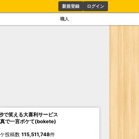
新規登録
ログイン
職人
秒で笑える大喜利サービス
真で一言ボケて(bokete)
ボケ投稿数
115,511,748
件