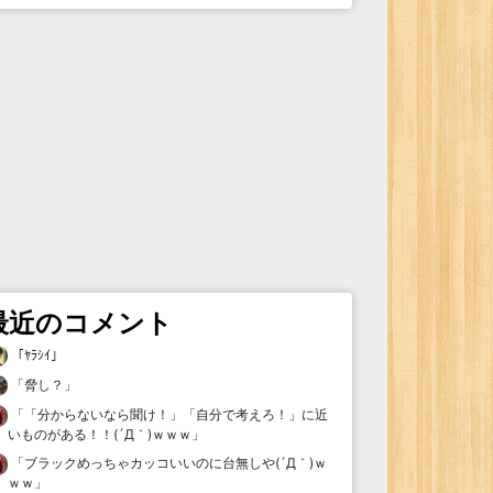
最近のコメント
「
ﾔﾗｼｲ
」
「
脅し？
」
「
「分からないなら聞け！」「自分で考えろ！」に近
いものがある！！(´Д｀)ｗｗｗ
」
「
ブラックめっちゃカッコいいのに台無しや(´Д｀)ｗ
ｗｗ
」