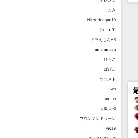
オレンジ
まき
Nitorideegao10
jirojiro01
ドラえもんHR
mmammasa
ひろこ
ぱぴこ
ウエスト
awa
harilun
大鳳大和
マウンテンドゥーン
Pica9