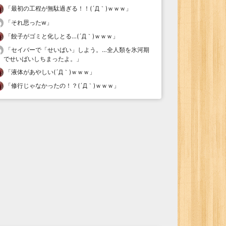
「
最初の工程が無駄過ぎる！！(´Д｀)ｗｗｗ
」
「
それ思ったw
」
「
餃子がゴミと化しとる…(´Д｀)ｗｗｗ
」
「
セイバーで「せいばい」しよう。…全人類を氷河期
でせいばいしちまったよ。
」
「
液体があやしい(´Д｀)ｗｗｗ
」
「
修行じゃなかったの！？(´Д｀)ｗｗｗ
」