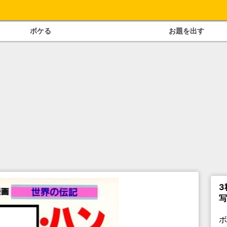
ボケる
お題を出す
3
写