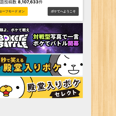
お題投稿数
8,107,633
件
セーフモード オン
ボケてへようこそ