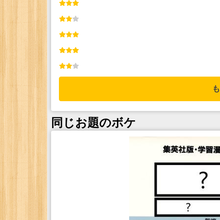
も
同じお題のボケ