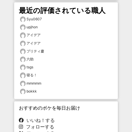
最近の評価されている職人
Syu0607
upjhon
アイデア
アイデア
プリティ慶
六助
tsgs
寝る！
mmmmm
bokkk
おすすめのボケを毎日お届け
いいね！する
フォローする