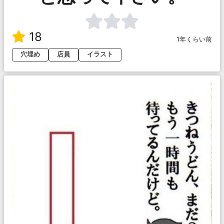
18
1年くらい前
穴埋め
店員
イラスト