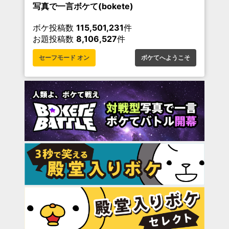
写真で一言ボケて(bokete)
ボケ投稿数
115,501,231
件
お題投稿数
8,106,527
件
セーフモード オン
ボケてへようこそ