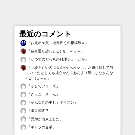
最近のコメント
「
お題ボケ賞～地元近くの相模線ｗ
」
「
色白通り越しとる(´д｀)ｗｗｗ
」
「
かつてのどっちの料理ショーとか
」
「
サ終も近いのになんやかんやと…。お題に対して当
てハメたとしても成立やろ？あんまり気にしなさんな
(´д｀)ｗｗｗ
」
「
そしてフリーズ
」
「
きっこーさーん
」
「
そんな世の中じゃポイズン
」
「
出口調査？
」
「
兄弟が出来ました
」
「
ギャラの交渉
」