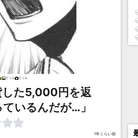
どぅん
どぅん
した5,000円を返
っているんだが…」
1年くらい前