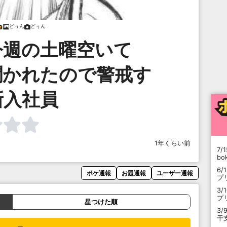
どぅん
どぅん
今週の土曜空いて
聞かれたので警戒す
新入社員
1年くらい前
7/1
b
6/
ボケ通報
お題通報
ユーザー通報
プ
3/
プ
星つけた順
3/
干