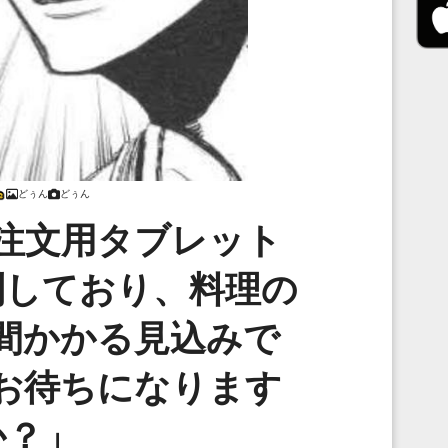
どぅん
どぅん
注文用タブレット
到しており、料理の
間かかる見込みで
お待ちになります
か？」