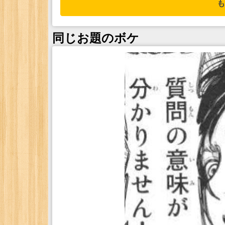
も
同じお題のボケ