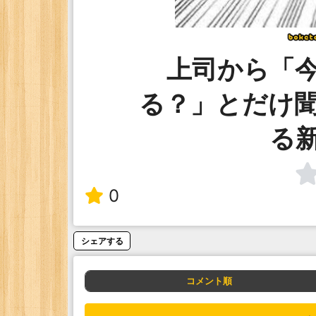
上司から「
る？」とだけ
る
0
シェアする
コメント順