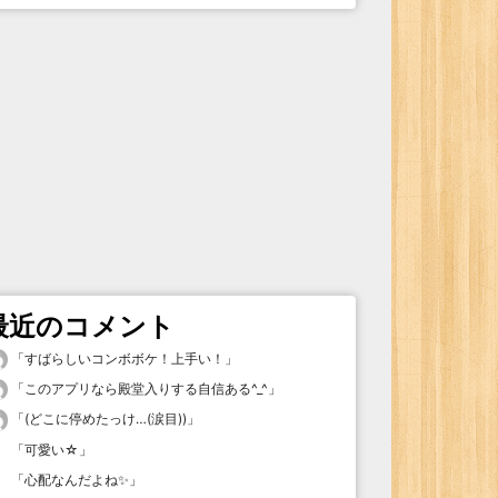
最近のコメント
「
すばらしいコンボボケ！上手い！
」
「
このアプリなら殿堂入りする自信ある^_^
」
「
(どこに停めたっけ…(涙目))
」
「
可愛い☆
」
「
心配なんだよね✨
」