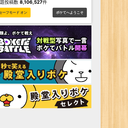
お題投稿数
8,106,527
件
セーフモード オン
ボケてへようこそ