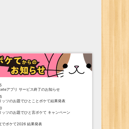
5
oketeアプリ サービス終了のお知らせ
15
リッツのお題でひとことボケて結果発表
10
リッツのお題でひと言ボケて キャンペーン
9
支でボケて2026 結果発表