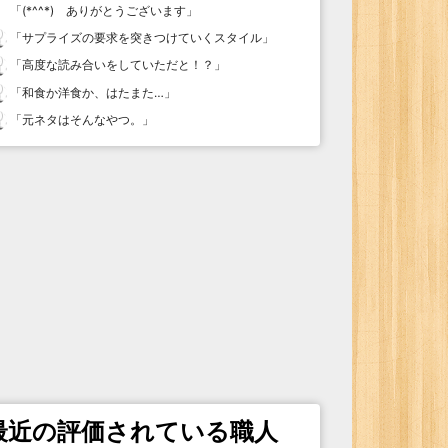
「
(*^^*) ありがとうございます
」
「
サプライズの要求を突きつけていくスタイル
」
「
高度な読み合いをしていただと！？
」
「
和食か洋食か、はたまた…
」
「
元ネタはそんなやつ。
」
最近の評価されている職人