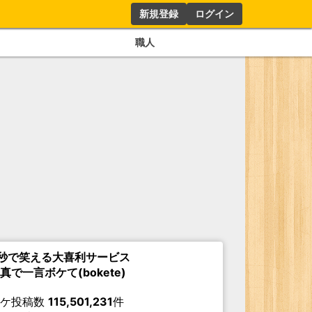
新規登録
ログイン
職人
秒で笑える大喜利サービス
真で一言ボケて(bokete)
ボケ投稿数
115,501,231
件