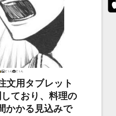
どぅん
どぅん
注文用タブレット
到しており、料理の
間かかる見込みで