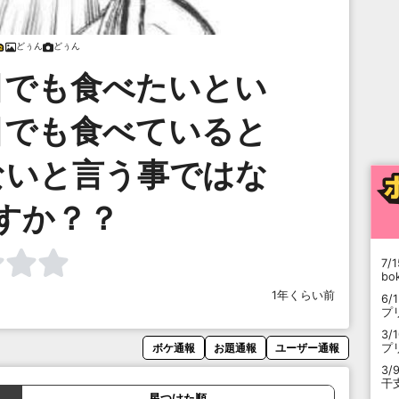
どぅん
どぅん
日でも食べたいとい
日でも食べていると
ないと言う事ではな
すか？？
7/1
b
1年くらい前
6/
プ
3/
プ
ボケ通報
お題通報
ユーザー通報
3/
干
星つけた順