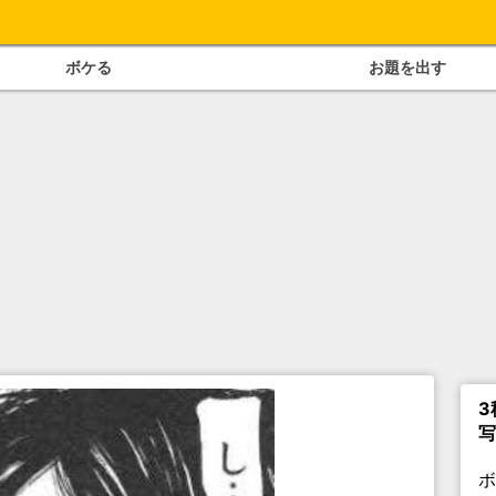
ボケる
お題を出す
3
写