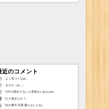
最近のコメント
「
よく気づくなあ
」
「
まさか…ね…
」
「
100％隠せてないと意味ないねんww
」
「
ひど過ぎんか？
」
「
柱の番号 写真 撮らないとね
」