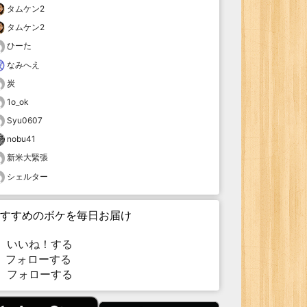
タムケン2
タムケン2
ひーた
なみへえ
炭
1o_ok
Syu0607
nobu41
新米大緊張
シェルター
すすめのボケを毎日お届け
いいね！する
フォローする
フォローする