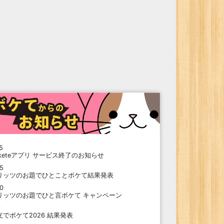
5
oketeアプリ サービス終了のお知らせ
15
リッツのお題でひとことボケて結果発表
10
リッツのお題でひと言ボケて キャンペーン
9
支でボケて2026 結果発表