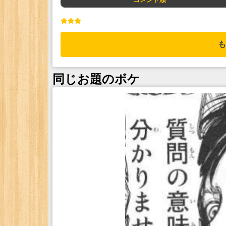
も
同じお題のボケ