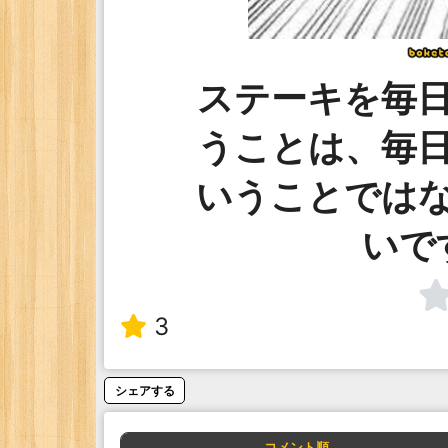
ステーキを毎
うことは、毎
いうことでは
いで
3
シェアする
コメント順