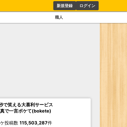
新規登録
ログイン
職人
秒で笑える大喜利サービス
真で一言ボケて(bokete)
ボケ投稿数
115,503,287
件