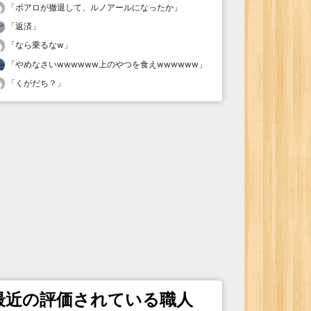
「
ポアロが撤退して、ルノアールになったか
」
「
返済
」
「
なら乗るなw
」
「
やめなさいwwwwww上のやつを食えwwwwww
」
「
くがだち？
」
最近の評価されている職人