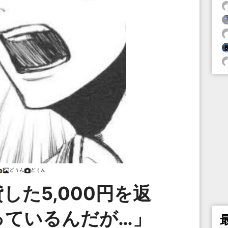
どぅん
どぅん
した5,000円を返
っているんだが…」