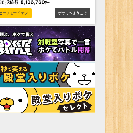
お題投稿数
8,106,760
件
セーフモード オン
ボケてへようこそ