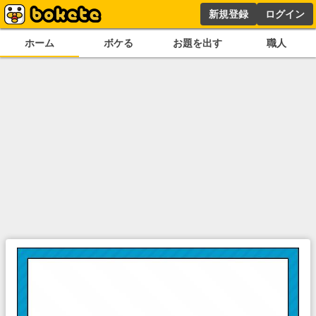
新規登録
ログイン
ホーム
ボケる
お題を出す
職人