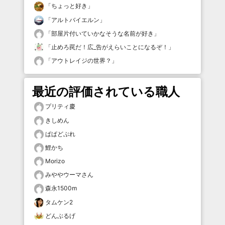
「
ちょっと好き
」
「
アルトバイエルン
」
「
部屋片付いていかなそうな名前が好き
」
「
止めろ罠だ！広_告がえらいことになるぞ！
」
「
アウトレイジの世界？
」
最近の評価されている職人
プリティ慶
きしめん
ぱぱどぶれ
鯉かち
Morizo
みややウーマさん
森永1500m
タムケン2
どんぶるげ