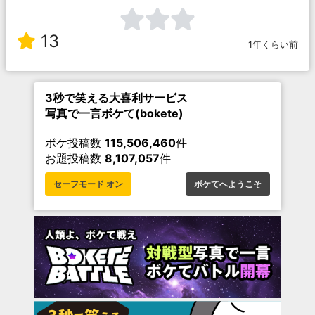
13
1年くらい前
3秒で笑える大喜利サービス
写真で一言ボケて(bokete)
ボケ投稿数
115,506,460
件
お題投稿数
8,107,057
件
セーフモード オン
ボケてへようこそ