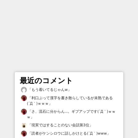
最近のコメント
「
もう着いてるじゃんw
」
「
利口ぶって漢字を書き散らしているが未熟である
(´Д｀)ｗｗｗ
」
「
さ、流石に分からん…。ギブアップです(´Д｀)ｗｗ
ｗ
」
「
現実ではすることのない会話第3位
」
「
読者がケンシロウに話しかけとる(´Д｀)www
」