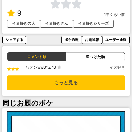
9
1年くらい前
イヌ好きの人
イヌ好きさん
イヌ好きシリーズ
シェアする
ボケ通報
お題通報
ユーザー通報
コメント順
星つけた順
ワオンwwU^ェ^U
イヌ好き
もっと見る
同じお題のボケ