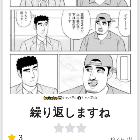
キャバ乃山
キャバ乃山
繰り返しますね
3
1年くらい前