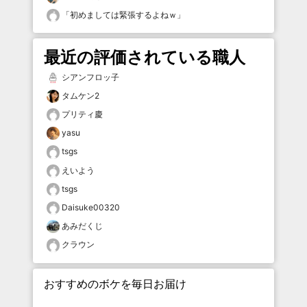
「
初めましては緊張するよねｗ
」
最近の評価されている職人
シアンフロッ子
タムケン2
プリティ慶
yasu
tsgs
えいよう
tsgs
Daisuke00320
あみだくじ
クラウン
おすすめのボケを毎日お届け