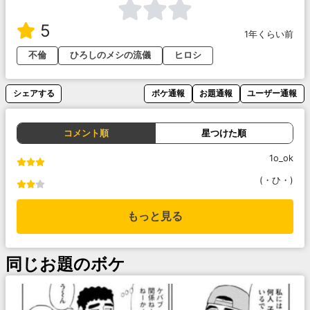
5
1年くらい前
不倫
ひろしのメシの流儀
ヒロシ
シェアする
ボケ通報
お題通報
ユーザー通報
コメント順
星つけた順
1o_ok
(・ひ・)
もっと見る
同じお題のボケ