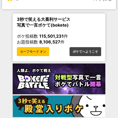
3秒で笑える大喜利サービス
写真で一言ボケて(bokete)
ボケ投稿数
115,501,231
件
お題投稿数
8,106,527
件
セーフモード オン
ボケてへようこそ