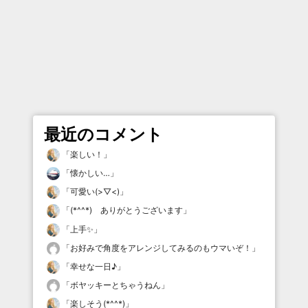
最近のコメント
「
楽しい！
」
「
懐かしい…
」
「
可愛い(>▽<)
」
「
(*^^*) ありがとうございます
」
「
上手✨
」
「
お好みで角度をアレンジしてみるのもウマいぞ！
」
「
幸せな一日♪
」
「
ボヤッキーとちゃうねん
」
「
楽しそう(*^^*)
」