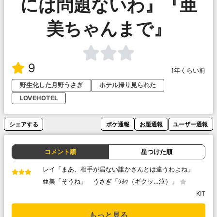
には問題ないわ』『亜
美ちゃんまで』
9
1年くらい前
野生化した月野うさぎ
ホテル帰り見られた
LOVEHOTEL
シェアする
ボケ通報
お題通報
ユーザー通報
コメント順
星つけた順
レイ「まあ、相手が居ない誰かさんとは違うわよね」
亜美「そうね」 うさぎ「ｳﾎｯ（ギクッ…泣）」
KIT
もっと見る