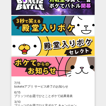
7/15
boketeアプリ サービス終了のお知らせ
6/15
プリッツのお題でひとことボケて結果発表
3/10
プリッツのお題でひと言ボケて キャンペーン