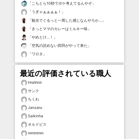
「
こちとら10秒でボケ考えてるんやぞ
」
「
うぎゃぁぁぁぁ！
」
「
観光でぐるっと一周した感じなんやろか…
」
「
きっとママのカレーはミルキー味
」
「
やめとけ…！
」
「
空気の読めない四羽がやって来た
」
「
ワロタ
」
最近の評価されている職人
Hrathnir
サンク
ちくわ
Janzaru
Saikinha
オルドビス
mmmmm