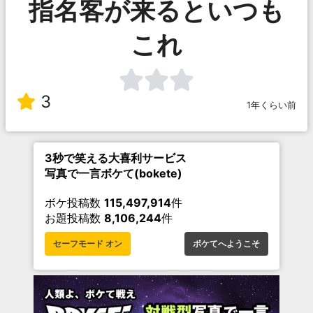
指名客が来るといつも
これ
3
1年くらい前
3秒で笑える大喜利サービス
写真で一言ボケて(bokete)
ボケ投稿数
115,497,914
件
お題投稿数
8,106,244
件
セーフモード オン
ボケてへようこそ