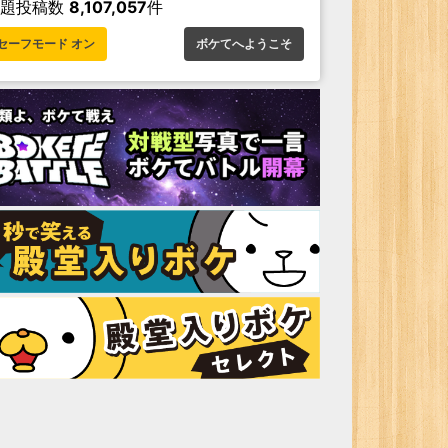
お題投稿数
8,107,057
件
セーフモード オン
ボケてへようこそ