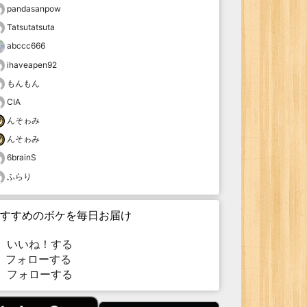
pandasanpow
Tatsutatsuta
abccc666
ihaveapen92
もんもん
CIA
んそゎみ
んそゎみ
6brainS
ふらり
すすめのボケを毎日お届け
いいね！する
フォローする
フォローする