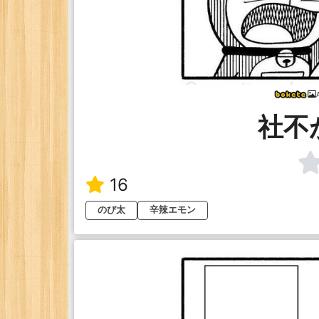
社不
16
のび太
辛辣エモン