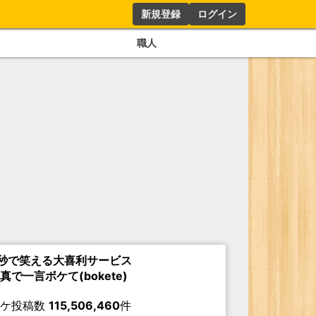
新規登録
ログイン
職人
秒で笑える大喜利サービス
真で一言ボケて(bokete)
ボケ投稿数
115,506,460
件