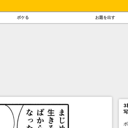
ボケる
お題を出す
3
写