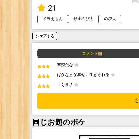
21
ドラえもん
野比のび太
のび太
シェアする
コメント順
辛辣だな
ばかな方が幸せに生きられる
ＩＱ３？
も
同じお題のボケ