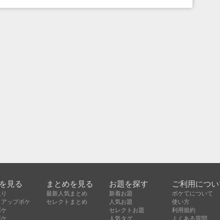
を見る
まとめを見る
お題を探す
ご利用につい
入り
最新人気まとめ
新着お題
ボケてについて
クアップボケ
セレクトまとめ
人気お題
使い方
ボケ
セレクトお題
利用規約
ボケ
人気タグ
よくある質問