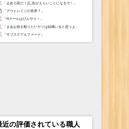
「
止めろ罠だ！広_告がえらいことになるぞ！
」
「
アウトレイジの世界？
」
「
Nクールはひんやり～
」
「
まあお前を殴りたいヤツは結構いると思うよ
」
「
サブスクアルファード
」
最近の評価されている職人