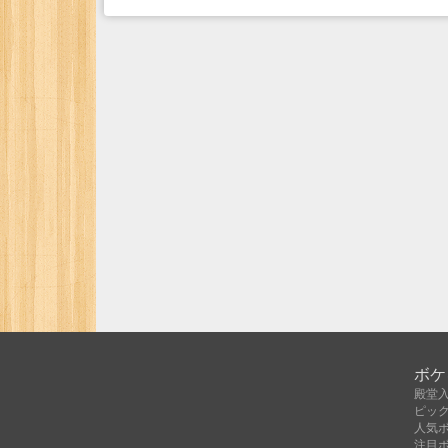
ボケ
殿堂
ピッ
人気
注目