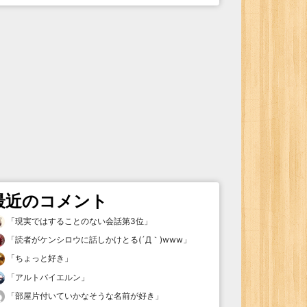
最近のコメント
「
現実ではすることのない会話第3位
」
「
読者がケンシロウに話しかけとる(´Д｀)www
」
「
ちょっと好き
」
「
アルトバイエルン
」
「
部屋片付いていかなそうな名前が好き
」