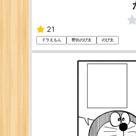
21
ドラえもん
野比のび太
のび太