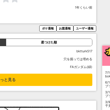
1年くらい前
ボケ通報
お題通報
ユーザー通報
星つけた順
bktturk517
穴を掘っては埋める
FAガンダム(緑)
7/1
b
っと見る
6/
プ
3/
プ
3/
干