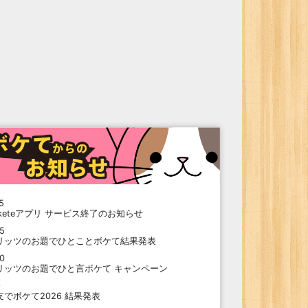
5
oketeアプリ サービス終了のお知らせ
15
リッツのお題でひとことボケて結果発表
10
リッツのお題でひと言ボケて キャンペーン
9
支でボケて2026 結果発表