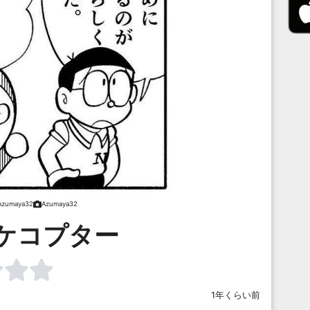
Azumaya32
Azumaya32
ケコプター
1年くらい前