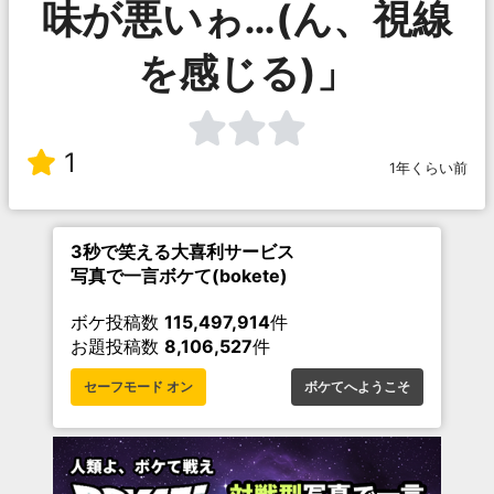
味が悪いゎ…(ん、視線
を感じる)」
1
1年くらい前
3秒で笑える大喜利サービス
写真で一言ボケて(bokete)
ボケ投稿数
115,497,914
件
お題投稿数
8,106,527
件
セーフモード オン
ボケてへようこそ