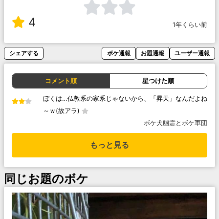
4
1年くらい前
シェアする
ボケ通報
お題通報
ユーザー通報
コメント順
星つけた順
ぼくは…仏教系の家系じゃないから、「昇天」なんだよね
～ｗ(故アラ)
ボケ犬幽霊とボケ軍団
もっと見る
同じお題のボケ