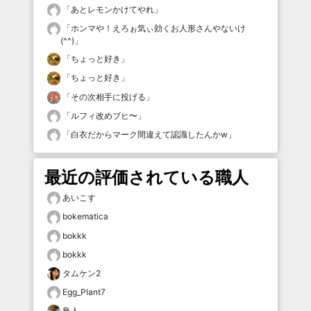
「
あとレモンかけてやれ
」
「
ホンマや！えろぉ気ぃ効くお人形さんやないけ
(^^)
」
「
ちょっと好き
」
「
ちょっと好き
」
「
その次相手に投げる
」
「
ルフィ改めブヒ〜
」
「
白衣だからマーク間違えて認識したんかw
」
最近の評価されている職人
あいこす
bokematica
bokkk
bokkk
タムケン2
Egg_Plant7
鳥人