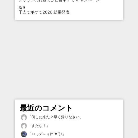
3/9
干支でボケて2026 結果発表
最近のコメント
「
何しに来た？早く帰りなさい
」
「
またな！
」
「
ロっデ～ォ(*´∀`)ﾉ
」