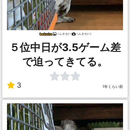
ハムタカ(♂)
ハムタカ(♂)
５位中日が3.5ゲーム差
で迫ってきてる。
3
1年くらい前