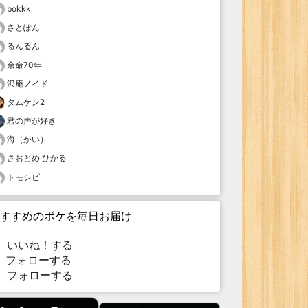
bokkk
さとぽん
るんるん
余命70年
沢庵ノイド
タムケン2
君の声が好き
海（かい）
さおとめ ひかる
トモシビ
すすめのボケを毎日お届け
いいね！する
フォローする
フォローする