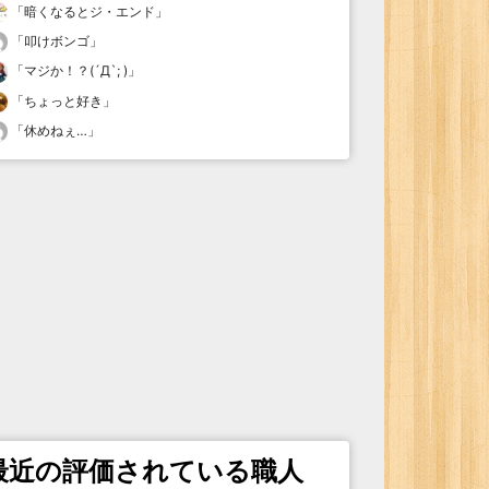
「
暗くなるとジ・エンド
」
「
叩けボンゴ
」
「
マジか！？(´Д`; )
」
「
ちょっと好き
」
「
休めねぇ…
」
最近の評価されている職人