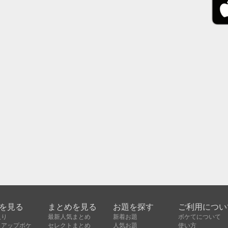
を見る
まとめを見る
お題を探す
ご利用につい
入り
最新人気まとめ
新着お題
ボケてについて
クアップボケ
セレクトまとめ
人気お題
使い方