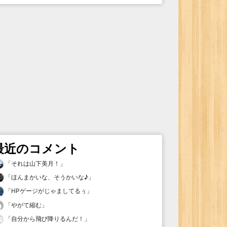
最近のコメント
「
それは山下美月！
」
「
ほんまかいな、そうかいな♪
」
「
HPゲージがじゃましてるぅ
」
「
やがて縮む
」
「
自分から飛び降りるんだ！
」