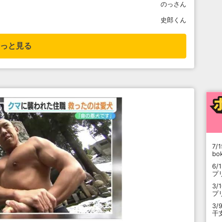
のっさん
史郎くん
っと見る
7/1
b
6/
プ
3/
プ
3/
干