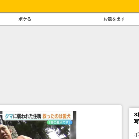
ボケる
お題を出す
3
写