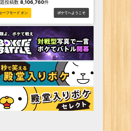
お題投稿数
8,106,760
件
セーフモード オン
ボケてへようこそ