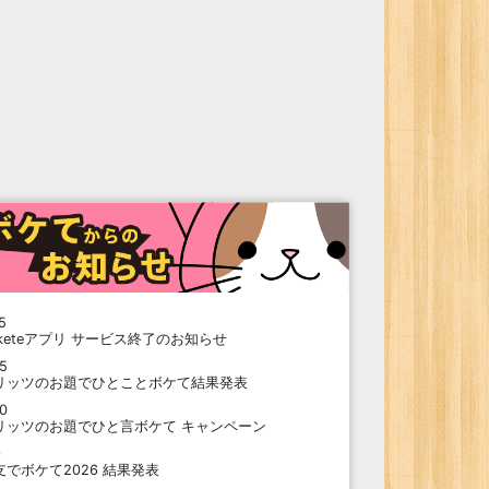
5
oketeアプリ サービス終了のお知らせ
15
リッツのお題でひとことボケて結果発表
10
リッツのお題でひと言ボケて キャンペーン
9
支でボケて2026 結果発表