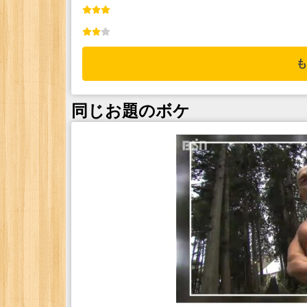
も
同じお題のボケ