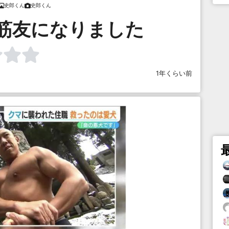
史郎くん
史郎くん
筋友になりました
1年くらい前