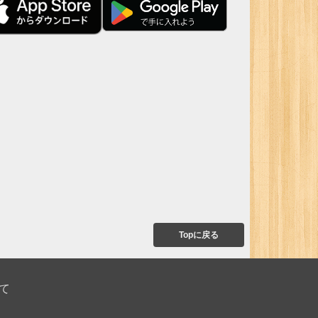
Topに戻る
て