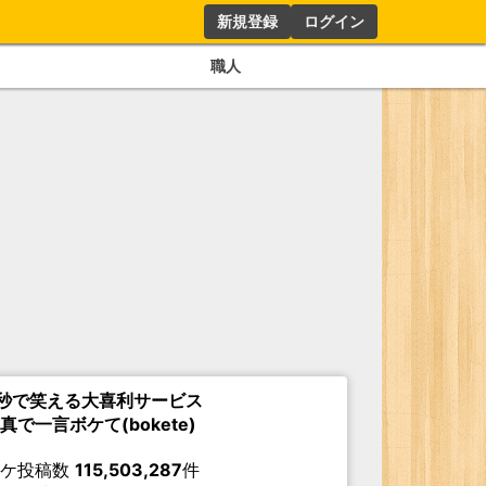
新規登録
ログイン
職人
秒で笑える大喜利サービス
真で一言ボケて(bokete)
ボケ投稿数
115,503,287
件