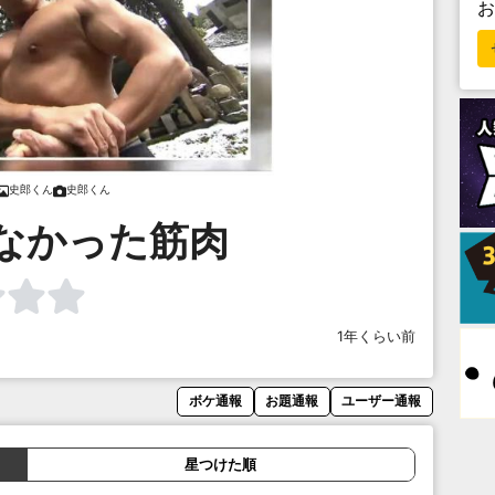
史郎くん
史郎くん
なかった筋肉
1年くらい前
ボケ通報
お題通報
ユーザー通報
星つけた順