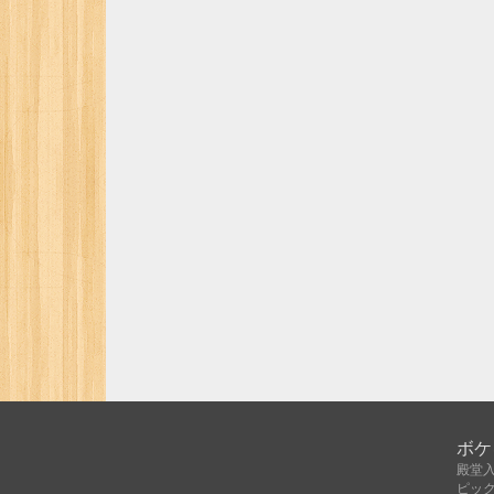
ボケ
殿堂
ピッ