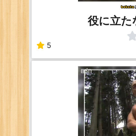
役に立た
5