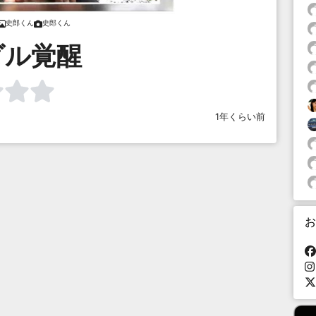
史郎くん
史郎くん
ダル覚醒
1年くらい前
お