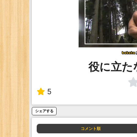
役に立た
5
シェアする
コメント順