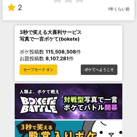
2
1年くらい前
3秒で笑える大喜利サービス
写真で一言ボケて(bokete)
ボケ投稿数
115,508,508
件
お題投稿数
8,107,281
件
セーフモード オン
ボケてへようこそ