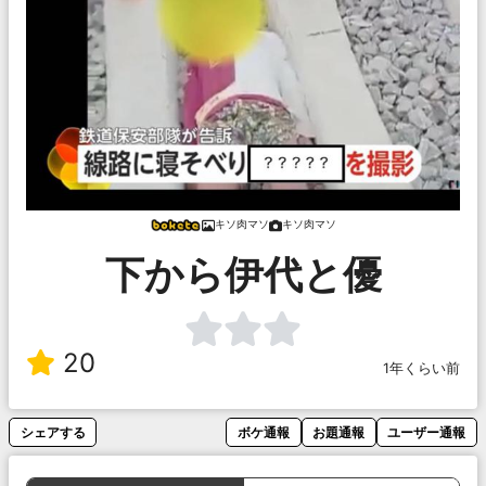
キソ肉マソ
キソ肉マソ
下から伊代と優
20
1年くらい前
シェアする
ボケ通報
お題通報
ユーザー通報