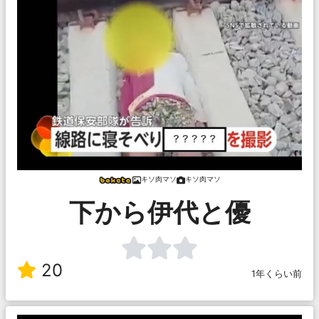
キソ肉マソ
キソ肉マソ
下から伊代と優
20
1年くらい前