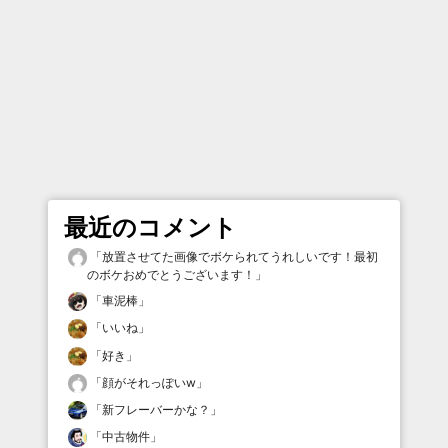
最近のコメント
「
放置させてた画像でボケられてうれしいです！最初
のボケおめでとうございます！
」
「
車泥棒
」
「
いいね
」
「
好き
」
「
顔がそれっぽいw
」
「
新フレーバーかな？
」
「
中古物件
」