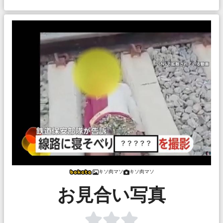
キソ肉マソ
キソ肉マソ
お見合い写真