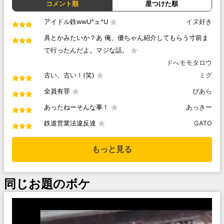
コメント順
星つけた順
アイドル鉄wwU^ェ^U
イヌ好き
具とかみたいか？あ 俺、優ちゃん紹介してもらう寸前ま
で行ったんだよ。マジな話。
ドへモモタロウ
古い、古い！(笑)
ミグ
全員有罪
ぴあら
あったねーそんな事！
あっきー
鉄道営業法違反達
GATO
もっと見る
同じお題のボケ