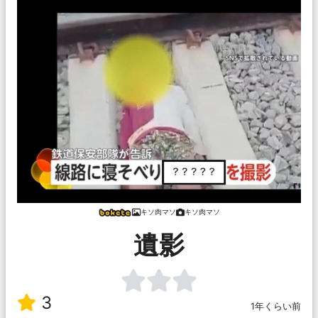
キソ肉マソ
キソ肉マソ
遺影
3
1年くらい前