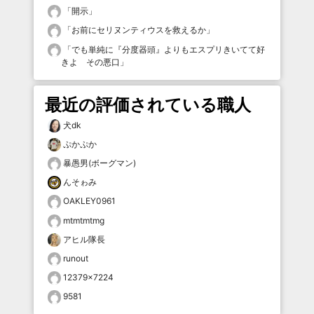
「
開示
」
「
お前にセリヌンティウスを救えるか
」
「
でも単純に『分度器頭』よりもエスプリきいてて好
きよ その悪口
」
最近の評価されている職人
犬dk
ぷかぷか
暴愚男(ボーグマン)
んそゎみ
OAKLEY0961
mtmtmtmg
アヒル隊長
runout
12379×7224
9581