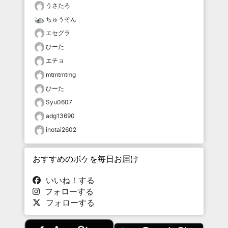
うさたろ
ちゅうそん
エセグラ
ひーた
エチョ
mtmtmtmg
ひーた
Syu0607
adg13690
inotai2602
おすすめのボケを毎日お届け
いいね！する
フォローする
フォローする