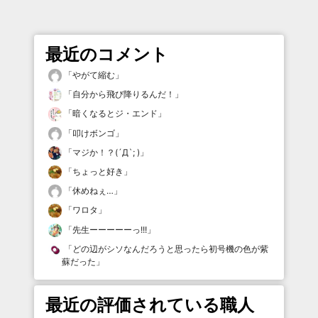
最近のコメント
「
やがて縮む
」
「
自分から飛び降りるんだ！
」
「
暗くなるとジ・エンド
」
「
叩けボンゴ
」
「
マジか！？(´Д`; )
」
「
ちょっと好き
」
「
休めねぇ…
」
「
ワロタ
」
「
先生ーーーーーっ!!!
」
「
どの辺がシソなんだろうと思ったら初号機の色が紫
蘇だった
」
最近の評価されている職人