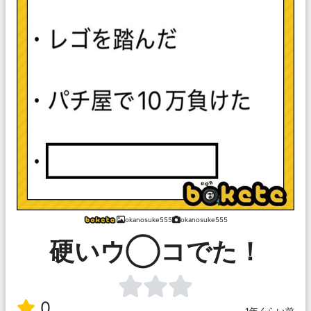
okanosuke555
okanosuke555
硬いウ◯コでた！
0