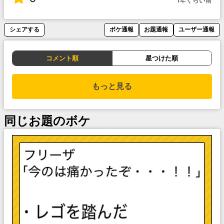
1年くらい前
シェアする
ボケ通報
お題通報
ユーザー通報
コメント順
星つけた順
もっと見る
同じお題のボケ