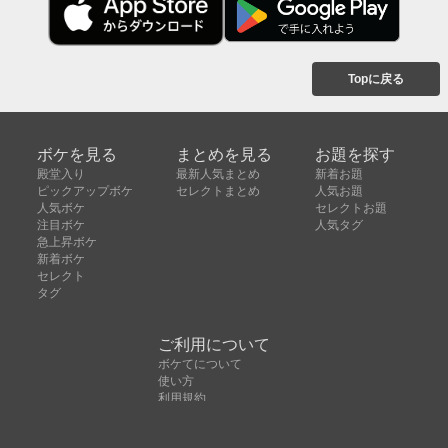
Topに戻る
ボケを見る
まとめを見る
お題を探す
殿堂入り
最新人気まとめ
新着お題
ピックアップボケ
セレクトまとめ
人気お題
人気ボケ
セレクトお題
注目ボケ
人気タグ
急上昇ボケ
新着ボケ
セレクト
タグ
ご利用について
ボケてについて
使い方
利用規約
よくある質問
クッキーの利用について