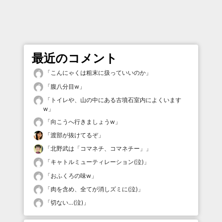
最近のコメント
「
こんにゃくは粗末に扱っていいのか
」
「
腹八分目w
」
「
トイレや、山の中にある古墳石室内によくいます
w
」
「
向こうへ行きましょうw
」
「
渡部が抜けてるぞ
」
「
北野武は「コマネチ、コマネチー」
」
「
キャトルミューティレーション(泣)
」
「
おふくろの味w
」
「
肉を含め、全てが消しズミに(泣)
」
「
切ない…(泣)
」