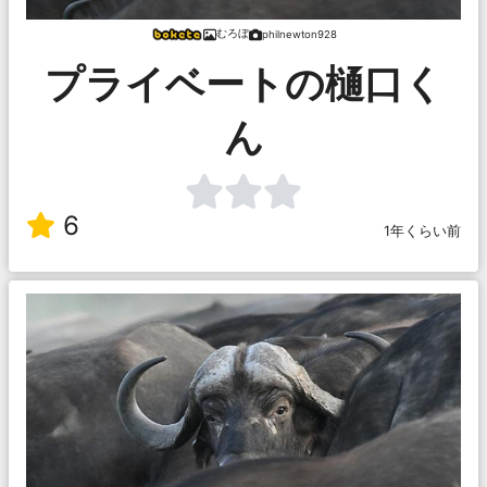
むろぼ
philnewton928
プライベートの樋口く
ん
6
1年くらい前