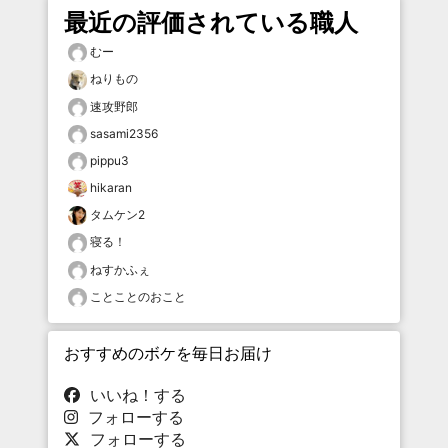
最近の評価されている職人
むー
ねりもの
速攻野郎
sasami2356
pippu3
hikaran
タムケン2
寝る！
ねすかふぇ
ことことのおこと
おすすめのボケを毎日お届け
いいね！する
フォローする
フォローする