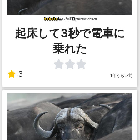
むろぼ
philnewton928
起床して3秒で電車に
乗れた
3
1年くらい前