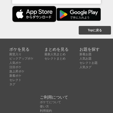
Topに戻る
ボケを見る
まとめを見る
お題を探す
殿堂入り
最新人気まとめ
新着お題
ピックアップボケ
セレクトまとめ
人気お題
人気ボケ
セレクトお題
注目ボケ
人気タグ
急上昇ボケ
新着ボケ
セレクト
タグ
ご利用について
ボケてについて
使い方
利用規約