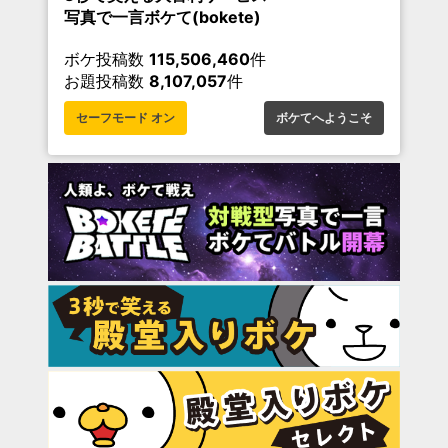
写真で一言ボケて(bokete)
ボケ投稿数
115,506,460
件
お題投稿数
8,107,057
件
セーフモード オン
ボケてへようこそ