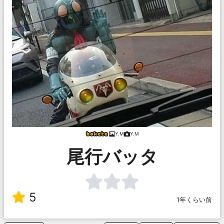
Y.M
Y.M
尾行バッタ
5
1年くらい前