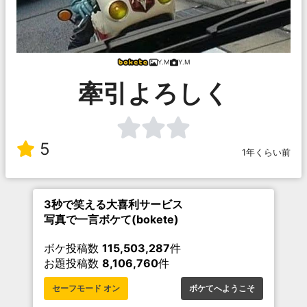
Y.M
Y.M
牽引よろしく
5
1年くらい前
3秒で笑える大喜利サービス
写真で一言ボケて(bokete)
ボケ投稿数
115,503,287
件
お題投稿数
8,106,760
件
セーフモード オン
ボケてへようこそ