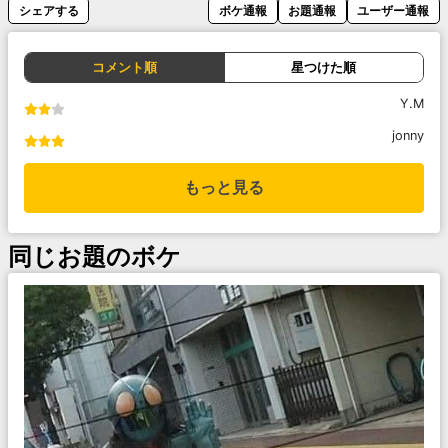
シェアする
ボケ通報
お題通報
ユーザー通報
コメント順
星つけた順
Y.M
jonny
もっと見る
同じお題のボケ