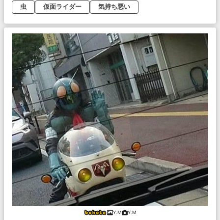
虫
仮面ライダー
気持ち悪い
Y.M
Y.M