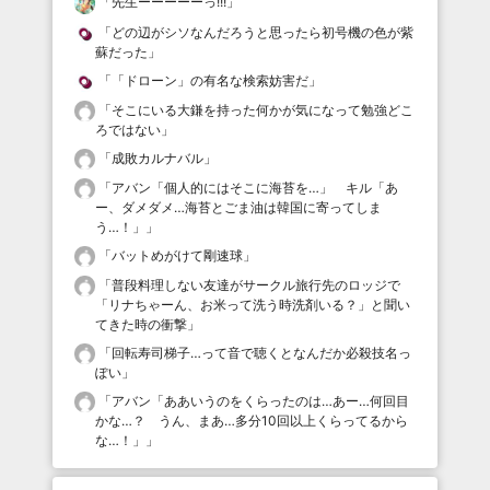
「
先生ーーーーーっ!!!
」
「
どの辺がシソなんだろうと思ったら初号機の色が紫
蘇だった
」
「
「ドローン」の有名な検索妨害だ
」
「
そこにいる大鎌を持った何かが気になって勉強どこ
ろではない
」
「
成敗カルナバル
」
「
アバン「個人的にはそこに海苔を…」 キル「あ
ー、ダメダメ…海苔とごま油は韓国に寄ってしま
う…！」
」
「
バットめがけて剛速球
」
「
普段料理しない友達がサークル旅行先のロッジで
「リナちゃーん、お米って洗う時洗剤いる？」と聞い
てきた時の衝撃
」
「
回転寿司梯子…って音で聴くとなんだか必殺技名っ
ぽい
」
「
アバン「ああいうのをくらったのは…あー…何回目
かな…？ うん、まあ…多分10回以上くらってるから
な…！」
」