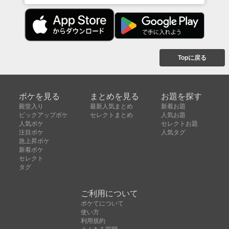
Topに戻る
ボケを見る
まとめを見る
お題を探す
殿堂入り
最新人気まとめ
新着お題
ピックアップボケ
セレクトまとめ
人気お題
人気ボケ
セレクトお題
注目ボケ
人気タグ
急上昇ボケ
新着ボケ
セレクト
タグ
ご利用について
ボケてについて
使い方
利用規約