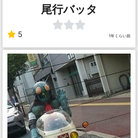
尾行バッタ
5
1年くらい前