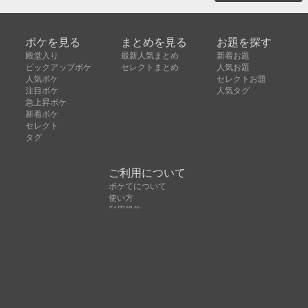
ボケを見る
まとめを見る
お題を探す
殿堂入り
最新人気まとめ
新着お題
ピックアップボケ
セレクトまとめ
人気お題
人気ボケ
セレクトお題
注目ボケ
人気タグ
急上昇ボケ
新着ボケ
セレクト
タグ
ご利用について
ボケてについて
使い方
利用規約
よくある質問
クッキーの利用について
お問い合わせ
広告掲載について
運営会社
Copyright © ボケて（bokete）All rights reserved. 株式
会社オモロキ