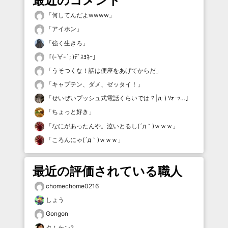
最近のコメント
「
何してんだよwwww
」
「
アイホン
」
「
強く生きろ
」
「
(-∀-`; )ﾃﾞｽﾖﾈｰ
」
「
うそつくな！話は便座をあげてからだ
」
「
キャプテン、ダメ、ゼッタイ！
」
「
せいぜいプッシュ式電話くらいでは？|д･) ｿｫｰｯ…
」
「
ちょっと好き
」
「
なにがあったんや。泣いとるし(´д｀)ｗｗｗ
」
「
ころんにゃ(´д｀)ｗｗｗ
」
最近の評価されている職人
chomechome0216
しょう
Gongon
タムケン2