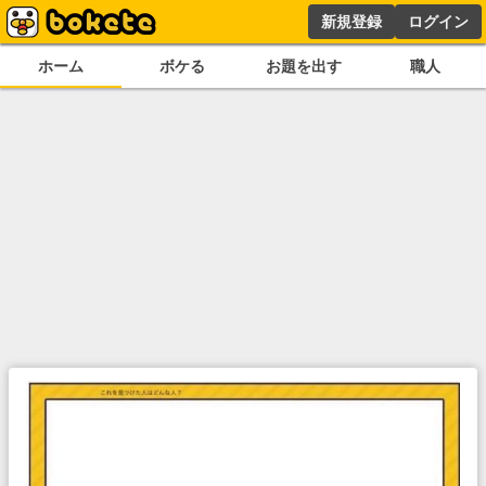
新規登録
ログイン
ホーム
ボケる
お題を出す
職人