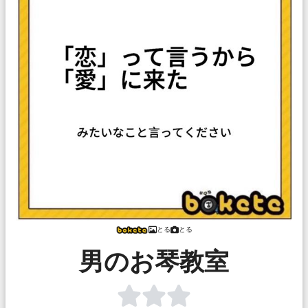
とる
とる
男のお琴教室