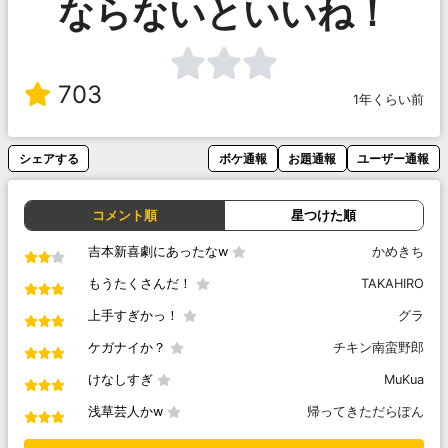
ならないといいね！
703
1年くらい前
シェアする
ボケ通報
お題通報
ユーザー通報
コメント順
星つけた順
吉本新喜劇にあったなw
かめきち
もうたくさんだ！
TAKAHIRO
上手すぎかっ！
グラ
ケガナイか？
チキン南蛮野郎
けなしすぎ
MuKua
浅草芸人かw
帰ってきただらぽん