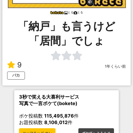
とる
とる
「納戸」も言うけど
「居間」でしょ
9
1年くらい前
バカ
3秒で笑える大喜利サービス
写真で一言ボケて(bokete)
ボケ投稿数
115,495,876
件
お題投稿数
8,106,012
件