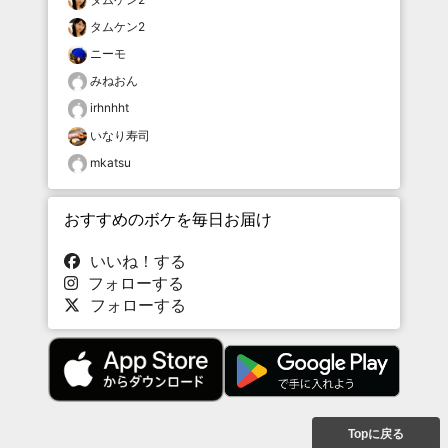
タムケン2
ニーモ
みねおん
irhnhht
いなり寿司
mkatsu
おすすめのボケを毎日お届け
いいね！する
フォローする
フォローする
Topに戻る