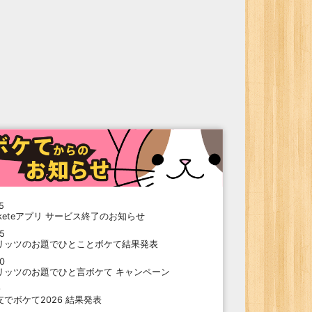
5
oketeアプリ サービス終了のお知らせ
15
リッツのお題でひとことボケて結果発表
10
リッツのお題でひと言ボケて キャンペーン
9
支でボケて2026 結果発表