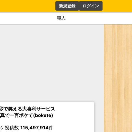
新規登録
ログイン
職人
秒で笑える大喜利サービス
真で一言ボケて(bokete)
ボケ投稿数
115,497,914
件