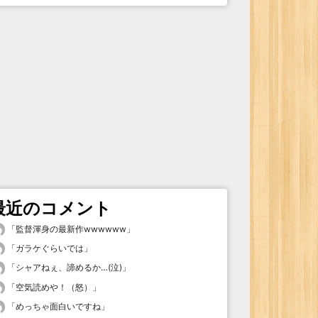
最近のコメント
「
監督渾身の最新作wwwwww
」
「
ガラケぐらいでは
」
「
シャアねぇ、諦めるか…(泣)
」
「
空気読めや！（怒）
」
「
めっちゃ面白いですね
」