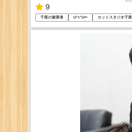
9
千夜の被害者
U^ｪ^U✂
カットスタジオ千夜