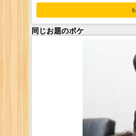
も
同じお題のボケ