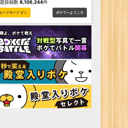
お題投稿数
8,106,244
件
セーフモード オン
ボケてへようこそ