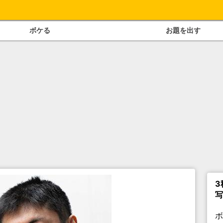
ボケる
お題を出す
3
写