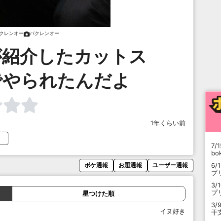
クレンオー
バクレンオー
前が紹介したカットス
でやられたんだよ
1年くらい前
7/1
b
6/
ボケ通報
お題通報
ユーザー通報
プ
3/
プ
星つけた順
3/
イヌ好き
干