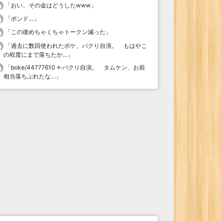
「
おい、その金はどうしたwww
」
「
ポンド…
」
「
この後めちゃくちゃトークン減った
」
「
過去に数回使われたボケ、パクり自演。 もはやこ
の程度にまで落ちたか…
」
「
boke/44777610 ←パクり自演。 タムケン、お前
相当落ちぶれたな…
」