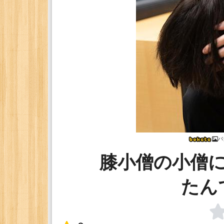
バ
膝小僧の小僧
たん