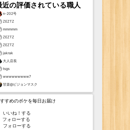
最近の評価されている職人
n-202号
ZEZTZ
mmmmm
ZEZTZ
ZEZTZ
jakrak
大人店長
tsgs
wwwwwwwww7
甘楽@ピジョンマスク
すすめのボケを毎日お届け
いいね！する
フォローする
フォローする