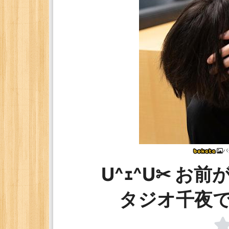
バ
U^ｪ^U✂ お
タジオ千夜