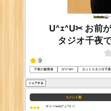
バ
U^ｪ^U✂ お
タジオ千夜
9
千夜の被害者
U^ｪ^U✂
カットスタジオ千夜
シェアする
コメント順
ギャーwwU^ェ^U