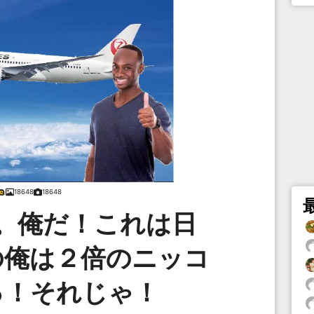
18648
18648
。俺だ！これは日
の俺は２倍のニッコ
っ！それじゃ！