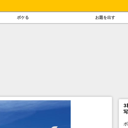
ボケる
お題を出す
3
写