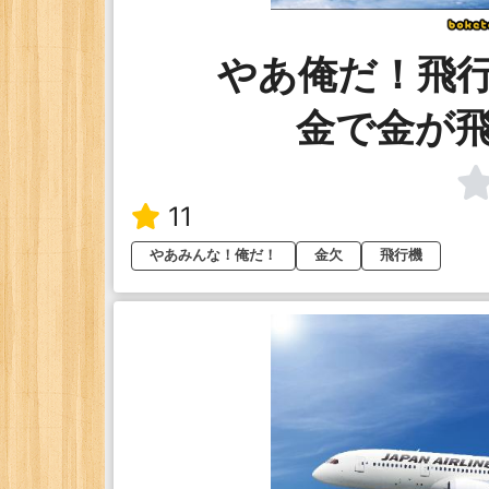
やあ俺だ！飛
金で金が
11
やあみんな！俺だ！
金欠
飛行機