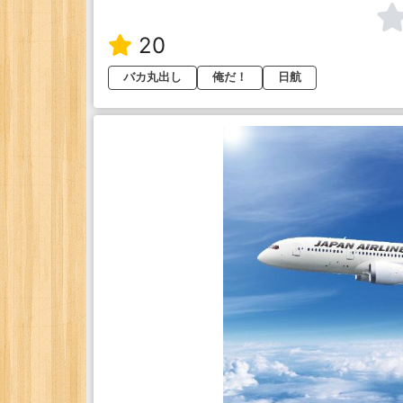
20
バカ丸出し
俺だ！
日航