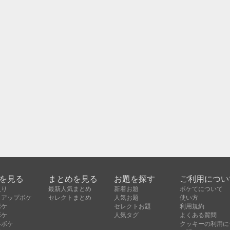
を見る
まとめを見る
お題を探す
ご利用につい
入り
最新人気まとめ
新着お題
ボケてについて
クアップボケ
セレクトまとめ
人気お題
使い方
ボケ
セレクトお題
利用規約
ボケ
人気タグ
よくある質問
昇ボケ
クッキーの利用に