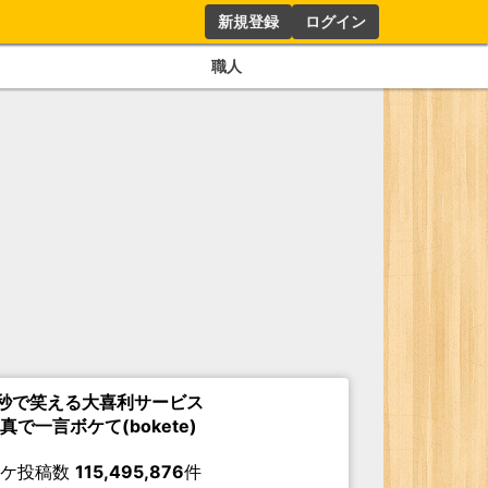
新規登録
ログイン
職人
秒で笑える大喜利サービス
真で一言ボケて(bokete)
ボケ投稿数
115,495,876
件