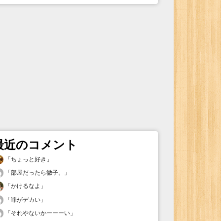
最近のコメント
「
ちょっと好き
」
「
部屋だったら徹子。
」
「
かけるなよ
」
「
罪がデカい
」
「
それやないかーーーい
」