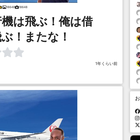
18648
18648
行機は飛ぶ！俺は借
飛ぶ！またな！
1年くらい前
お