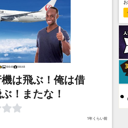
18648
18648
行機は飛ぶ！俺は借
飛ぶ！またな！
1年くらい前