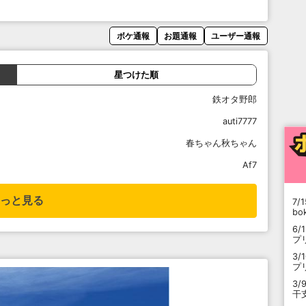
ボケ通報
お題通報
ユーザー通報
星つけた順
鉄オタ野郎
auti7777
春ちゃん秋ちゃん
Af7
っと見る
7/1
b
6/
プ
3/
プ
3/
干