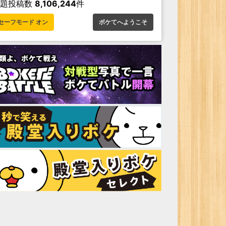
お題投稿数
8,106,244
件
セーフモード オン
ボケてへようこそ