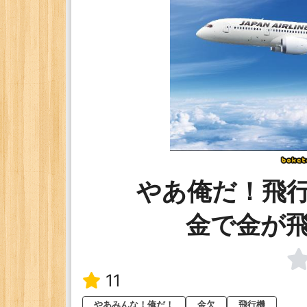
やあ俺だ！飛
金で金が
11
やあみんな！俺だ！
金欠
飛行機