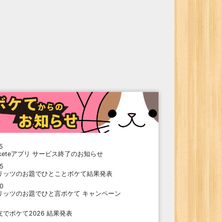
5
oketeアプリ サービス終了のお知らせ
15
リッツのお題でひとことボケて結果発表
10
リッツのお題でひと言ボケて キャンペーン
9
支でボケて2026 結果発表