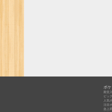
ボケ
殿堂
ピッ
人気
注目
急上