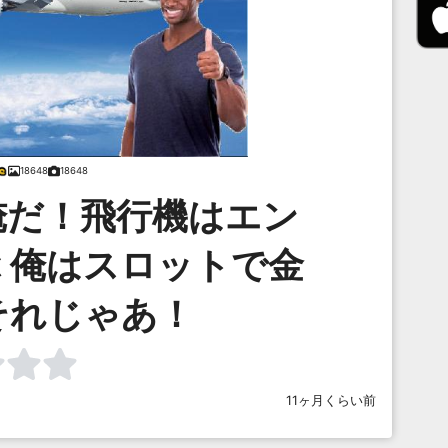
18648
18648
俺だ！飛行機はエン
 俺はスロットで金
それじゃあ！
11ヶ月くらい前