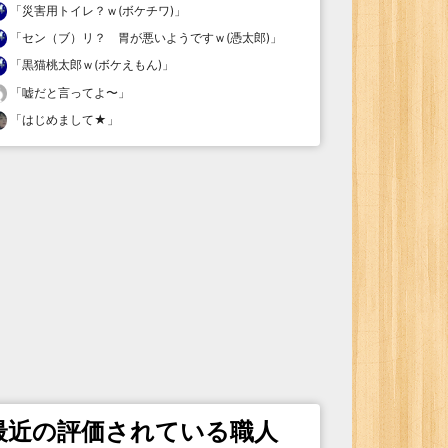
「
災害用トイレ？ｗ(ボケチワ)
」
「
セン（ブ）リ？ 胃が悪いようですｗ(憑太郎)
」
「
黒猫桃太郎ｗ(ボケえもん)
」
「
嘘だと言ってよ〜
」
「
はじめまして★
」
最近の評価されている職人