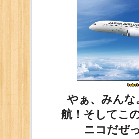
やぁ、みんな
航！そしてこ
ニコだぜ