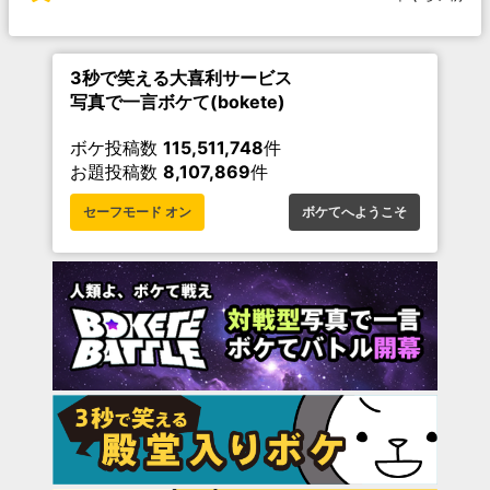
3秒で笑える大喜利サービス
写真で一言ボケて(bokete)
ボケ投稿数
115,511,748
件
お題投稿数
8,107,869
件
セーフモード オン
ボケてへようこそ