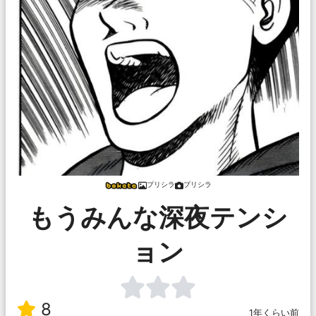
プリシラ
プリシラ
もうみんな深夜テンシ
ョン
8
1年くらい前