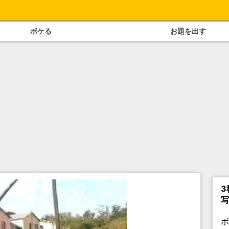
ボケる
お題を出す
3
写