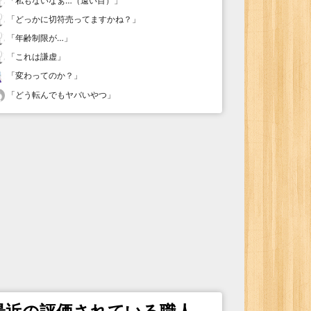
「
私もないなぁ…（遠い目）
」
「
どっかに切符売ってますかね？
」
「
年齢制限が…
」
「
これは謙虚
」
「
変わってのか？
」
「
どう転んでもヤバいやつ
」