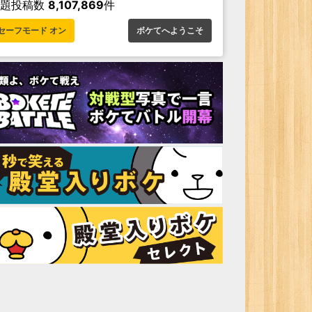
お題投稿数
8,107,869
件
セーフモード オン
ボケてへようこそ