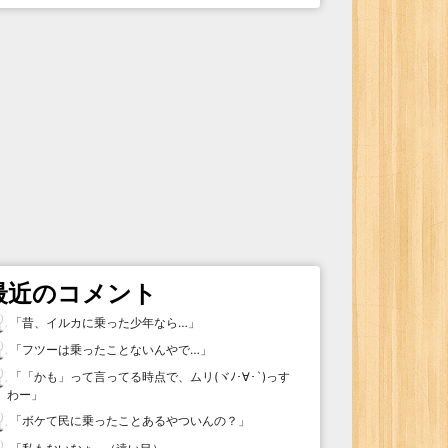
最近のコメント
「
昔、イルカに乗った少年なら…
」
「
フツーは乗ったことないんやで…
」
「
「かも」って言ってる時点で、ムリ(ヾﾉ･∀･`)っす
わー
」
「
ボケて民に乗ったことあるやついんの？
」