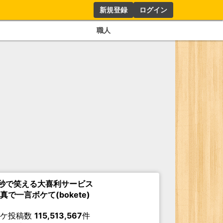
新規登録
ログイン
職人
秒で笑える大喜利サービス
真で一言ボケて(bokete)
ボケ投稿数
115,513,567
件