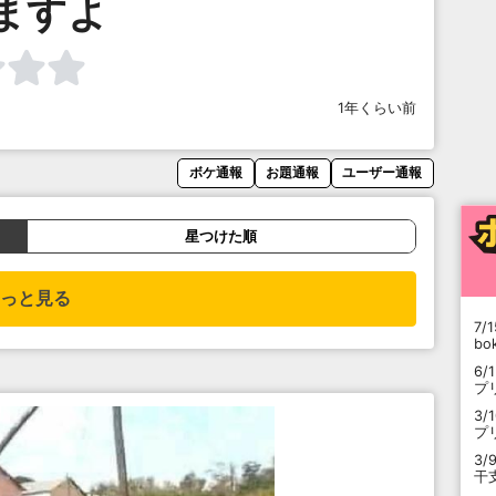
ますよ
1年くらい前
ボケ通報
お題通報
ユーザー通報
星つけた順
っと見る
7/1
b
6/
プ
3/
プ
3/
干