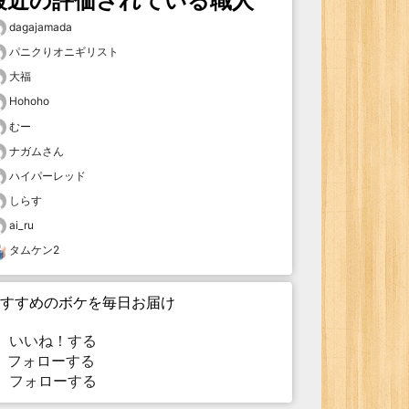
最近の評価されている職人
dagajamada
パニクりオニギリスト
大福
Hohoho
むー
ナガムさん
ハイパーレッド
しらす
ai_ru
タムケン2
すすめのボケを毎日お届け
いいね！する
フォローする
フォローする