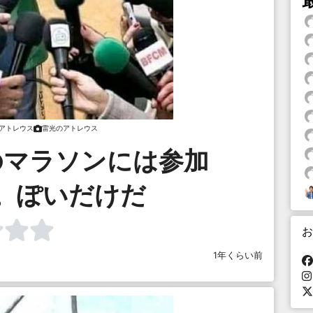
アトレウス
雷光のアトレウス
のマラソンには参加
。ぽいだけだ
お
1年くらい前