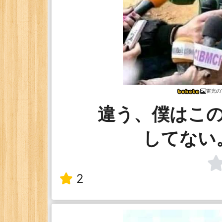
雷光の
違う、僕はこ
してない
2