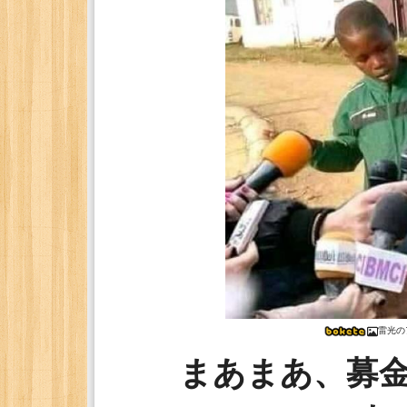
雷光の
まあまあ、募