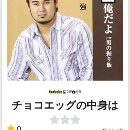
幸薄
幸薄
チョコエッグの中身は
0