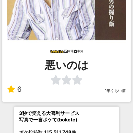
幸薄
幸薄
悪いのは
6
1年くらい前
3秒で笑える大喜利サービス
写真で一言ボケて(bokete)
ボケ投稿数
115,511,748
件