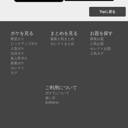
Topに戻る
ボケを見る
まとめを見る
お題を探す
殿堂入り
最新人気まとめ
新着お題
ピックアップボケ
セレクトまとめ
人気お題
人気ボケ
セレクトお題
注目ボケ
人気タグ
急上昇ボケ
新着ボケ
セレクト
タグ
ご利用について
ボケてについて
使い方
利用規約
よくある質問
クッキーの利用について
お問い合わせ
広告掲載について
運営会社