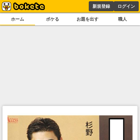
新規登録
ログイン
ホーム
ボケる
お題を出す
職人