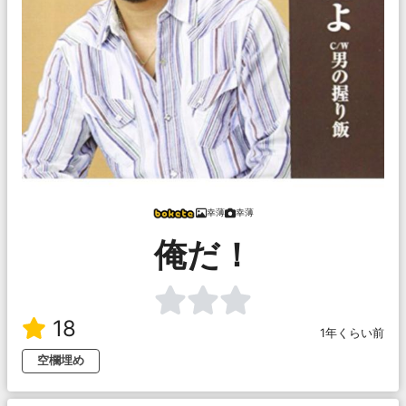
幸薄
幸薄
俺だ！
18
1年くらい前
空欄埋め