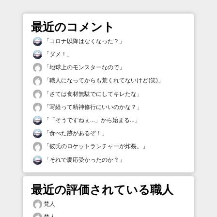
最近のコメント
「
コロナ以降はなくなった？
」
「
ダメ！
」
「
地球上のモンスターなので
」
「
職人になってからも荒くれてないけど(笑)
」
「
さては食材無駄でにしてキレたな
」
「
写経って精神修行にいいのかな？
」
「
「そうですねぇ…」から始まる…
」
「
食べた跡があるぞ！
」
「
彼氏のロケットランチャーが炸裂。
」
「
それで慶応受かったのか？
」
最近の評価されている職人
梵人
梵人