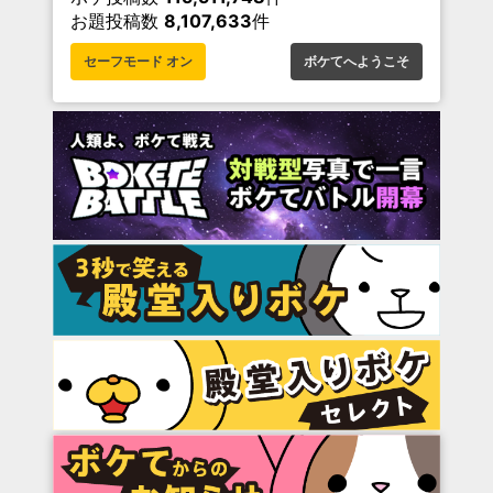
お題投稿数
8,107,633
件
セーフモード オン
ボケてへようこそ