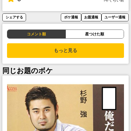
1年くらい前
シェアする
ボケ通報
お題通報
ユーザー通報
コメント順
星つけた順
もっと見る
同じお題のボケ