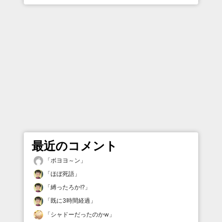
最近のコメント
「
ボヨヨ～ン
」
「
ほぼ死語
」
「
縛ったろか!?
」
「
既に3時間経過
」
「
シャドーだったのかw
」