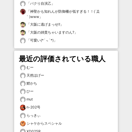
「
パクり自演乙
」
「
神聖かも知れんが防御柵が低すぎる！！(´Д
｀)www
」
「
大阪に逃げまっせ!!
」
「
大阪の姉貴ちゃいますのん?
」
「
可愛い(*´﹃`*)
」
最近の評価されている職人
むー
天然ほげー
鯉かち
ひー
mut
n-202号
らっきぃ
シャケからスペシャル
XD02SR