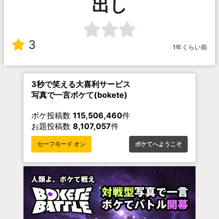
出し
3
1年くらい前
3秒で笑える大喜利サービス
写真で一言ボケて(bokete)
ボケ投稿数
115,506,460
件
お題投稿数
8,107,057
件
セーフモード オン
ボケてへようこそ