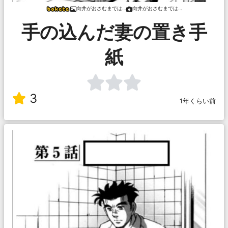
向井がおさむまでは…
向井がおさむまでは…
手の込んだ妻の置き手
紙
3
1年くらい前