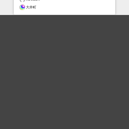
大井町
おすすめのボケを毎日お届け
いいね！する
フォローする
フォローする
Topに戻る
ボケを見る
まとめを見る
お題を探す
殿堂入り
最新人気まとめ
新着お題
ピックアップボケ
セレクトまとめ
人気お題
人気ボケ
セレクトお題
注目ボケ
人気タグ