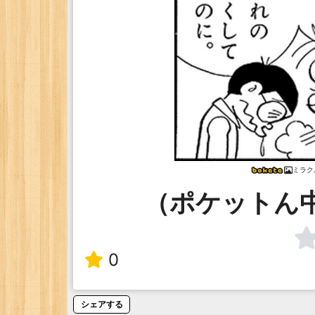
ミラク
（ポケットん
0
シェアする