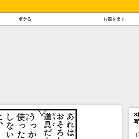
ボケる
お題を出す
3
写