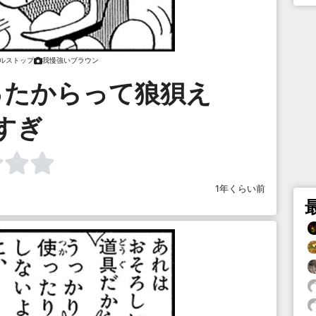
ルストップ
我慢強いブラウン
ったからって狼狽え
すぎ
1年くらい前