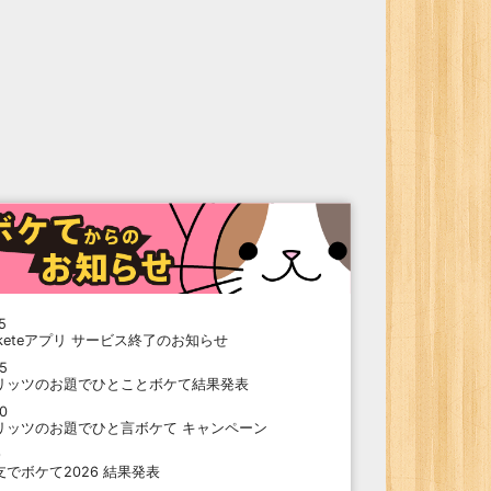
5
oketeアプリ サービス終了のお知らせ
15
リッツのお題でひとことボケて結果発表
10
リッツのお題でひと言ボケて キャンペーン
9
支でボケて2026 結果発表