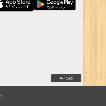
Topに戻る
て