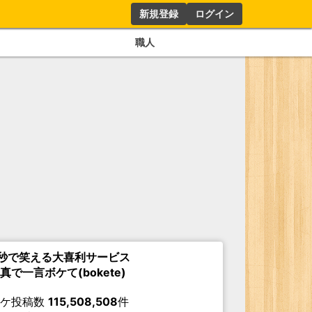
新規登録
ログイン
職人
秒で笑える大喜利サービス
真で一言ボケて(bokete)
ボケ投稿数
115,508,508
件