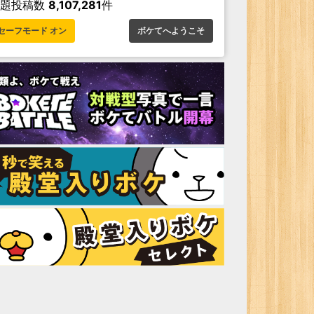
お題投稿数
8,107,281
件
セーフモード オン
ボケてへようこそ