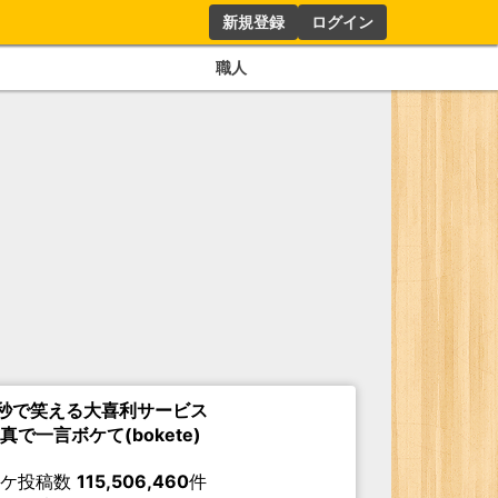
新規登録
ログイン
職人
秒で笑える大喜利サービス
真で一言ボケて(bokete)
ボケ投稿数
115,506,460
件