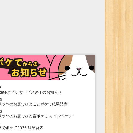
5
oketeアプリ サービス終了のお知らせ
15
リッツのお題でひとことボケて結果発表
10
リッツのお題でひと言ボケて キャンペーン
9
支でボケて2026 結果発表