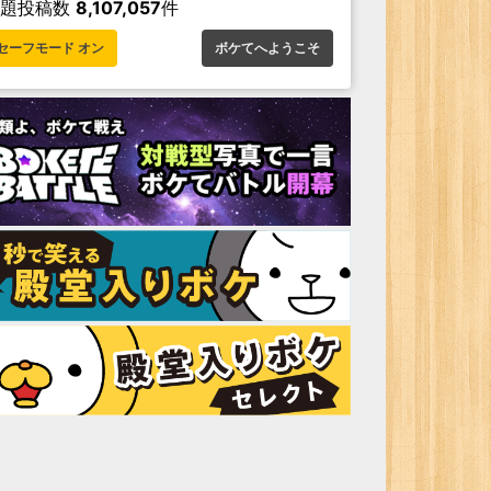
お題投稿数
8,107,057
件
セーフモード オン
ボケてへようこそ