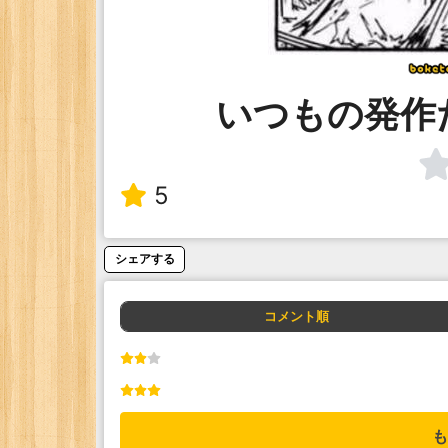
いつもの発作
5
シェアする
コメント順
も