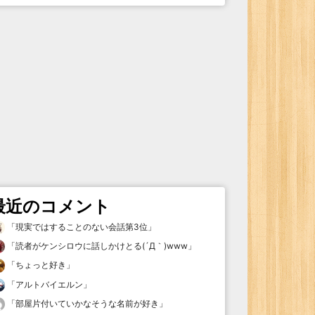
最近のコメント
「
現実ではすることのない会話第3位
」
「
読者がケンシロウに話しかけとる(´Д｀)www
」
「
ちょっと好き
」
「
アルトバイエルン
」
「
部屋片付いていかなそうな名前が好き
」