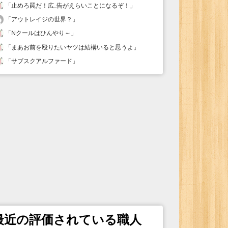
「
止めろ罠だ！広_告がえらいことになるぞ！
」
「
アウトレイジの世界？
」
「
Nクールはひんやり～
」
「
まあお前を殴りたいヤツは結構いると思うよ
」
「
サブスクアルファード
」
最近の評価されている職人