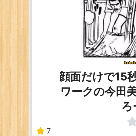
顔面だけで15
ワークの今田
ろ
7