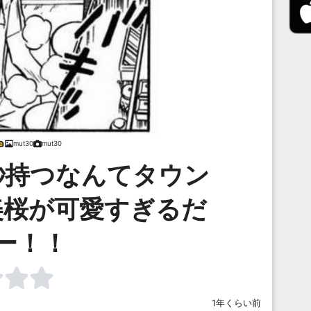
mut30
mut30
秒持つなんてタウン
美桜が可愛すぎるだ
ー！！
1年くらい前