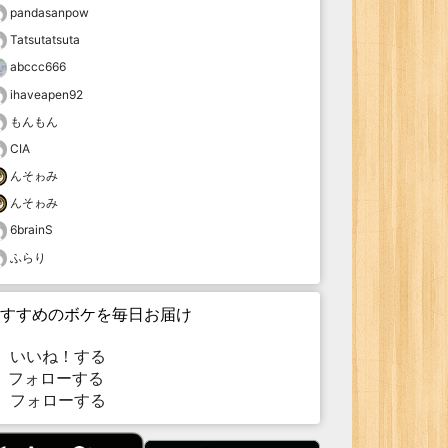
pandasanpow
Tatsutatsuta
abccc666
ihaveapen92
もんもん
CIA
んそゎみ
んそゎみ
6brainS
ふらり
すすめのボケを毎日お届け
いいね！する
フォローする
フォローする