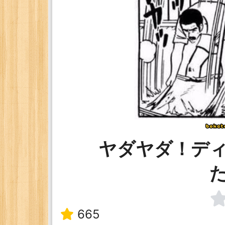
ヤダヤダ！デ
665