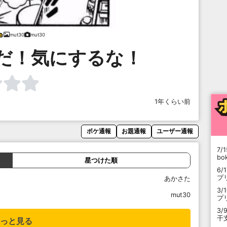
mut30
mut30
だ！気にするな！
1年くらい前
ボケ通報
お題通報
ユーザー通報
7/1
b
星つけた順
6/
プ
あかさた
3/
mut30
プ
3/
干
っと見る