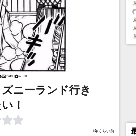
mut30
mut30
ィズニーランド行き
たい！
1年くらい前