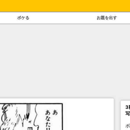
ボケる
お題を出す
3
写