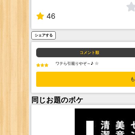
46
シェアする
コメント順
ワテら引籠りやぞ～♪
も
同じお題のボケ