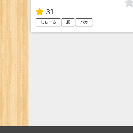
31
しゅーる
屁
バカ