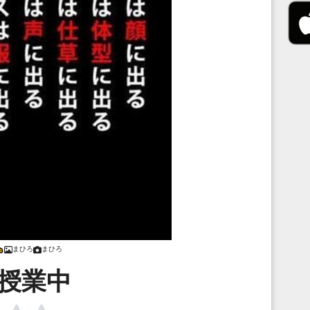
まひろ
まひろ
/授業中