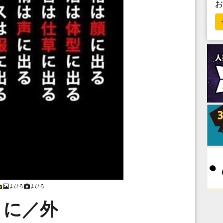
まひろ
まひろ
まに／外