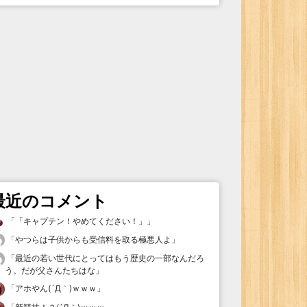
最近のコメント
「
「キャプテン！やめてください！」
」
「
やつらは子供からも受信料を取る極悪人よ
」
「
最近の若い世代にとってはもう歴史の一部なんだろ
う。だが父さんたちはな
」
「
アホやん(´Д｀)ｗｗｗ
」