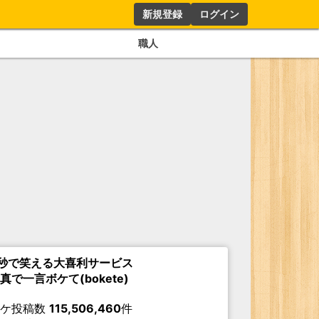
新規登録
ログイン
職人
秒で笑える大喜利サービス
真で一言ボケて(bokete)
ボケ投稿数
115,506,460
件