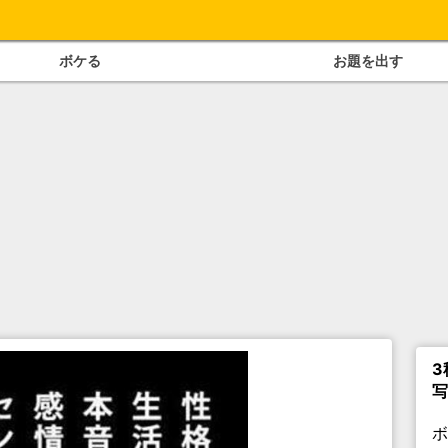
ボケる
お題を出す
3
写