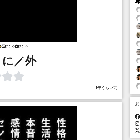
まひろ
まひろ
まに／外
1年くらい前
お