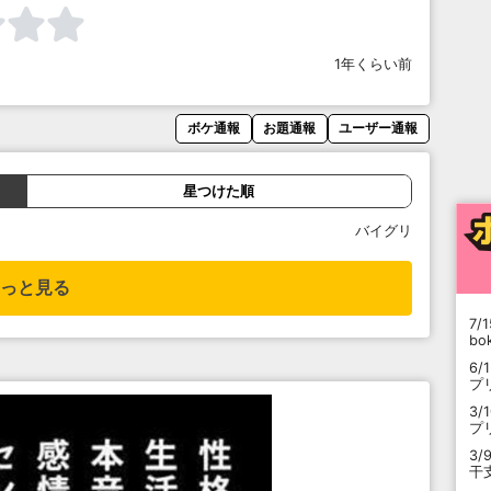
1年くらい前
ボケ通報
お題通報
ユーザー通報
星つけた順
バイグリ
っと見る
7/1
b
6/
プ
3/
プ
3/
干