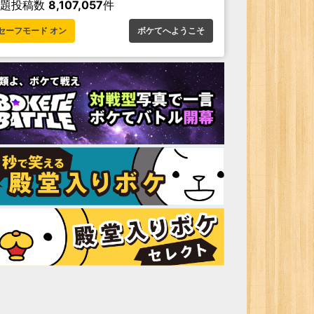
お題投稿数
8,107,057
件
セーフモード オン
ボケてへようこそ