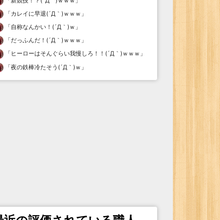
「
新競技！？(´Д｀)ｗｗｗ
」
「
カレイに早退(´Д｀)ｗｗｗ
」
「
自称なんかい！(´Д｀)ｗ
」
「
だっふんだ！(´Д｀)ｗｗｗ
」
「
ヒーローはそんぐらい我慢しろ！！(´Д｀)ｗｗｗ
」
「
夜の鉄棒冷たそう(´Д｀)ｗ
」