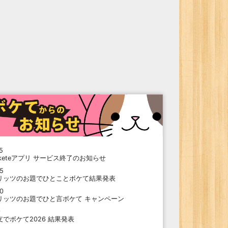
5
oketeアプリ サービス終了のお知らせ
15
リッツのお題でひとことボケて結果発表
10
リッツのお題でひと言ボケて キャンペーン
9
支でボケて2026 結果発表