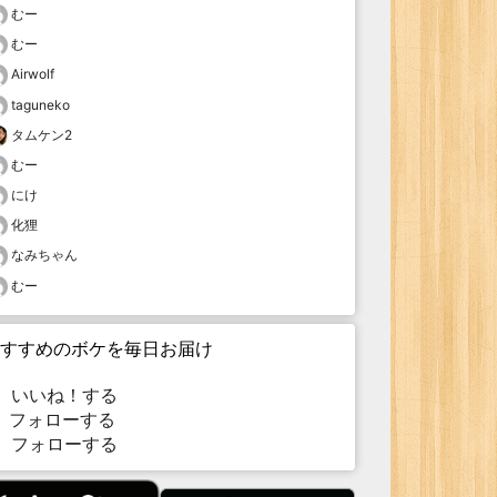
むー
むー
Airwolf
taguneko
タムケン2
むー
にけ
化狸
なみちゃん
むー
すすめのボケを毎日お届け
いいね！する
フォローする
フォローする