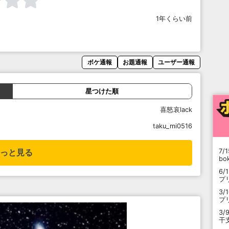
1年くらい前
ボケ通報
お題通報
ユーザー通報
星つけた順
喜怒哀lack
taku_mi0516
7/1
っと見る
b
6/
プ
3/
プ
3/
干