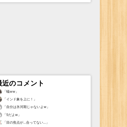
最近のコメント
「
蟻ww
」
「
インド象を上に！
」
「
自分は氷河期じゃないよw
」
「
5だよw
」
「
目の焦点が…合ってない…
」