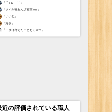
「
(´；ω；｀)
」
「
さすが暴れん坊将軍ww
」
「
いいね
」
「
好き
」
「
一度は考えたことあるやつ
」
最近の評価されている職人