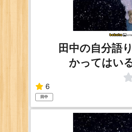
sot
田中の自分語
かってはい
6
田中