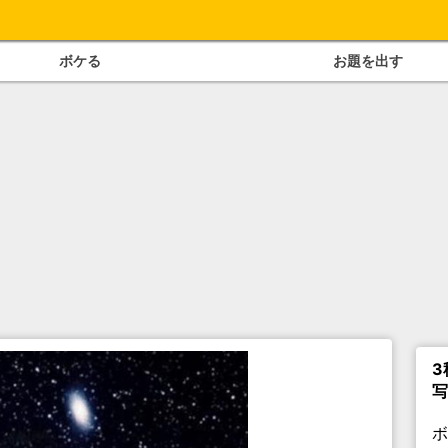
ボケる
お題を出す
3
写