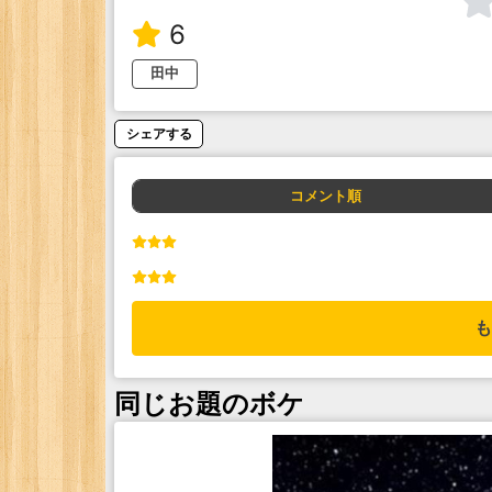
6
田中
シェアする
コメント順
も
同じお題のボケ