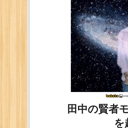
sot
田中の賢者モ
を