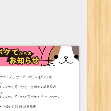
5
oketeアプリ サービス終了のお知らせ
15
リッツのお題でひとことボケて結果発表
10
リッツのお題でひと言ボケて キャンペーン
9
支でボケて2026 結果発表