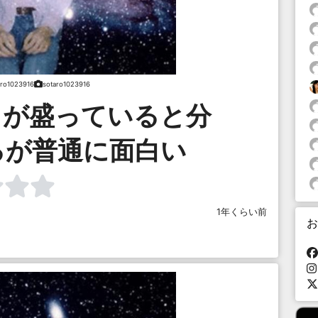
aro1023916
sotaro1023916
りが盛っていると分
るが普通に面白い
1年くらい前
お