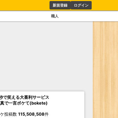
新規登録
ログイン
職人
秒で笑える大喜利サービス
真で一言ボケて(bokete)
ボケ投稿数
115,508,508
件