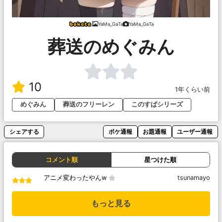
YaMa_GaTa
YaMa_GaTa
葬送のめぐみん
10
1年くらい前
めぐみん
葬送のフリーレン
このすばシリーズ
シェアする
ボケ通報
お題通報
ユーザー通報
コメント順
星つけた順
アニメ変わったやんw
tsunamayo
もっと見る