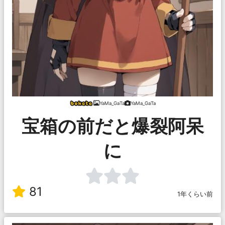
YaMa_GaTa
YaMa_GaTa
宝箱の前だと爆裂阿呆
に
81
1年くらい前