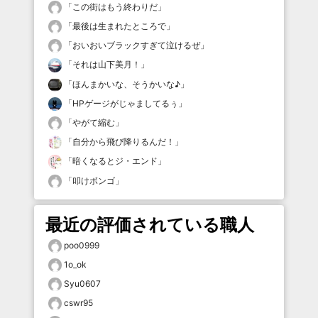
「
この街はもう終わりだ
」
「
最後は生まれたところで
」
「
おいおいブラックすぎて泣けるぜ
」
「
それは山下美月！
」
「
ほんまかいな、そうかいな♪
」
「
HPゲージがじゃましてるぅ
」
「
やがて縮む
」
「
自分から飛び降りるんだ！
」
「
暗くなるとジ・エンド
」
「
叩けボンゴ
」
最近の評価されている職人
poo0999
1o_ok
Syu0607
cswr95