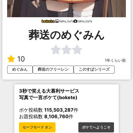
YaMa_GaTa
YaMa_GaTa
葬送のめぐみん
10
1年くらい前
めぐみん
葬送のフリーレン
このすばシリーズ
3秒で笑える大喜利サービス
写真で一言ボケて(bokete)
ボケ投稿数
115,503,287
件
お題投稿数
8,106,760
件
セーフモード オン
ボケてへようこそ