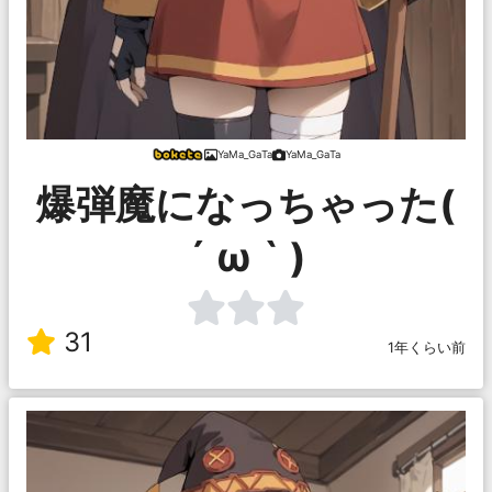
YaMa_GaTa
YaMa_GaTa
爆弾魔になっちゃった(
´ ω ` )
31
1年くらい前