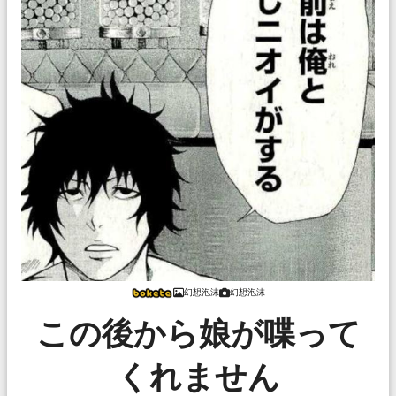
幻想泡沫
幻想泡沫
この後から娘が喋って
くれません