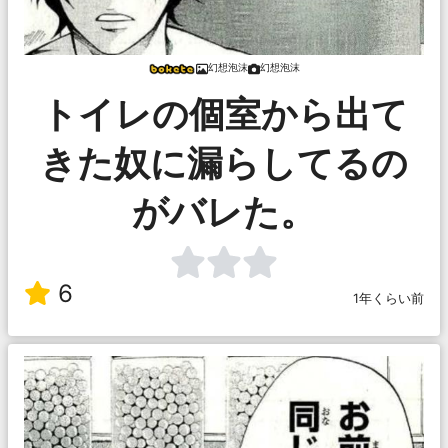
幻想泡沫
幻想泡沫
トイレの個室から出て
きた奴に漏らしてるの
がバレた。
6
1年くらい前