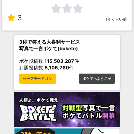
3
1年くらい前
3秒で笑える大喜利サービス
写真で一言ボケて(bokete)
ボケ投稿数
115,503,287
件
お題投稿数
8,106,760
件
セーフモード オン
ボケてへようこそ