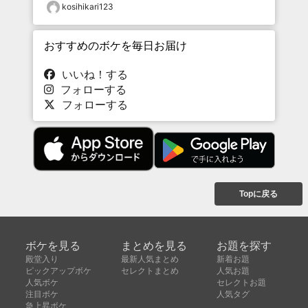
kosihikari123
おすすめのボケを毎日お届け
いいね！する
フォローする
フォローする
Topに戻る
ボケを見る
まとめを見る
お題を探す
殿堂入り
最新人気まとめ
新着お題
ピックアップボケ
セレクトまとめ
人気お題
人気ボケ
セレクトお題
注目ボケ
人気タグ
急上昇ボケ