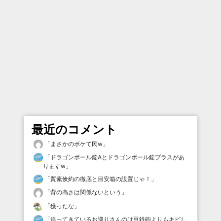
最近のコメント
「
まさかのボケて民w
」
「
ドラゴンボール錠Aとドラゴンボール錠プラスがあ
りますw
」
「
質素倹約の徹底と目安箱の設置じゃ！
」
「
背の高さは関係ないという
」
「
獲ったな
」
「
追ってきているお巡りさんのは豆鉄砲よりもキビし