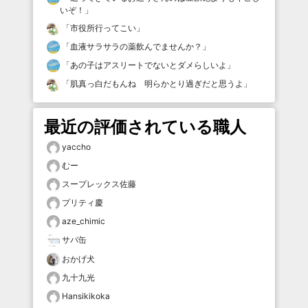
いぞ！
」
「
市役所行ってこい
」
「
血液サラサラの薬飲んでませんか？
」
「
あの子はアスリートでないとダメらしいよ
」
「
肌真っ白だもんね 明らかとり過ぎだと思うよ
」
最近の評価されている職人
yaccho
むー
スープレックス佐藤
プリティ慶
aze_chimic
サバ缶
おかげ犬
九十九光
Hansikikoka