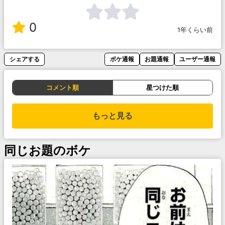
0
1年くらい前
シェアする
ボケ通報
お題通報
ユーザー通報
コメント順
星つけた順
もっと見る
同じお題のボケ