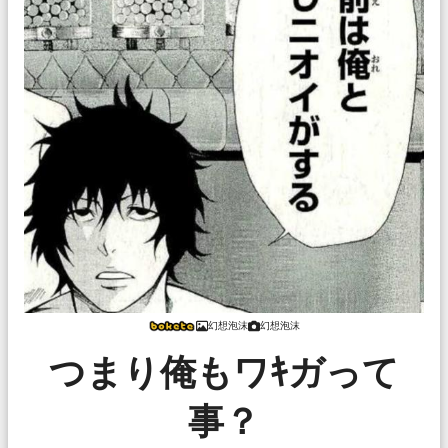
幻想泡沫
幻想泡沫
つまり俺もワｷガって
事？