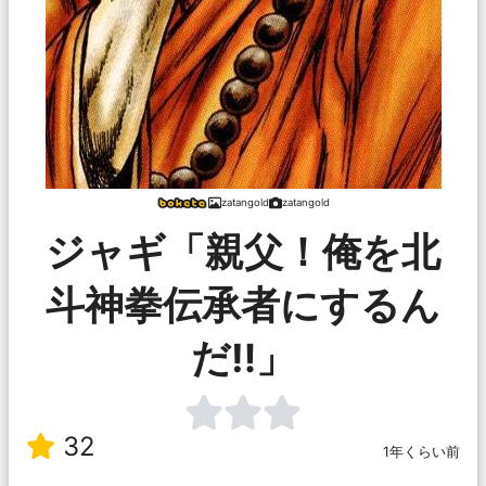
zatangold
zatangold
ジャギ「親父！俺を北
斗神拳伝承者にするん
だ‼︎」
32
1年くらい前