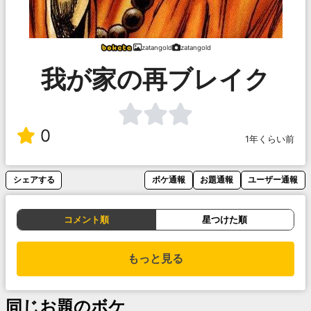
zatangold
zatangold
我が家の再ブレイク
0
1年くらい前
シェアする
ボケ通報
お題通報
ユーザー通報
コメント順
星つけた順
もっと見る
同じお題のボケ