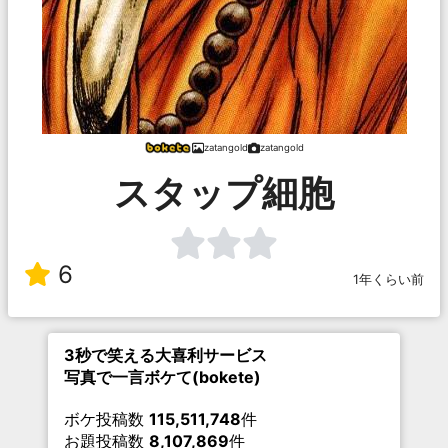
zatangold
zatangold
スタップ細胞
6
1年くらい前
3秒で笑える大喜利サービス
写真で一言ボケて(bokete)
ボケ投稿数
115,511,748
件
お題投稿数
8,107,869
件