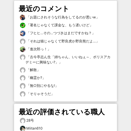
最近のコメント
「
お題にされそうな行為をしてるのが悪いw
」
「
署名じゃなくて課金な、もう遅いけど
」
「
フヒヒ…その…つづきはまだですかね？
」
「
それは猫じゃなくて野良虎か野良熊だよ…
」
「
進次郎っ！
」
「
古今亭志ん生「姉ちゃん、いいねぇ～、ポリスアカ
デミーに興味ない?」
」
「
解散
」
「
幽霊か?
」
「
無○別にやるな!
」
「
そりゃそうだ
」
最近の評価されている職人
28号
Miitan610