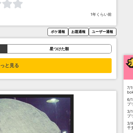
1年くらい前
ボケ通報
お題通報
ユーザー通報
星つけた順
っと見る
7/1
b
6/
プ
3/
プ
3/
干