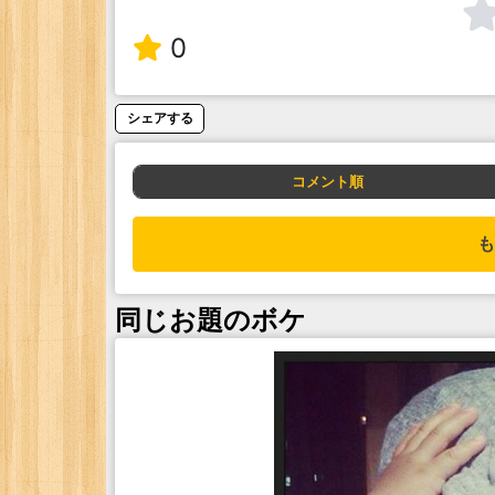
0
シェアする
コメント順
も
同じお題のボケ