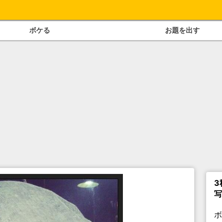
ボケる
お題を出す
3
写