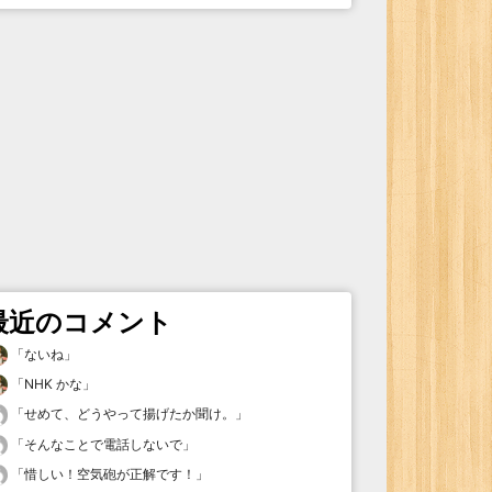
最近のコメント
「
ないね
」
「
NHK かな
」
「
せめて、どうやって揚げたか聞け。
」
「
そんなことで電話しないで
」
「
惜しい！空気砲が正解です！
」