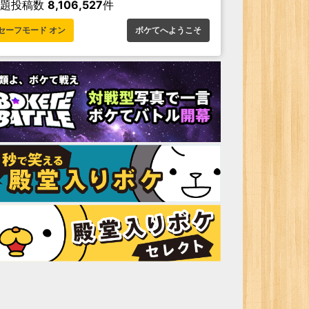
お題投稿数
8,106,527
件
セーフモード オン
ボケてへようこそ