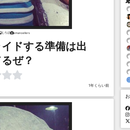
むろぼ
emanoellers
ライドする準備は出
てるぜ？
1年くらい前
お