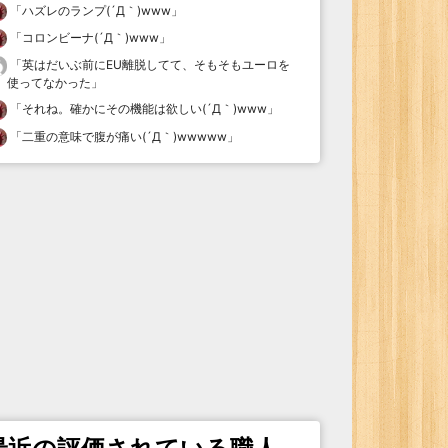
「
ハズレのランプ(´Д｀)www
」
「
コロンビーナ(´Д｀)www
」
「
英はだいぶ前にEU離脱してて、そもそもユーロを
使ってなかった
」
「
それね。確かにその機能は欲しい(´Д｀)www
」
「
二重の意味で腹が痛い(´Д｀)wwwww
」