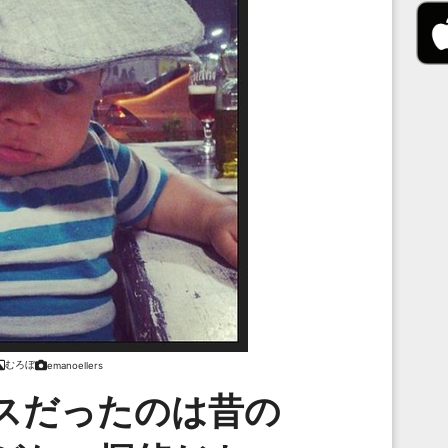
むろぼ
emanoellers
スだったのは昔の