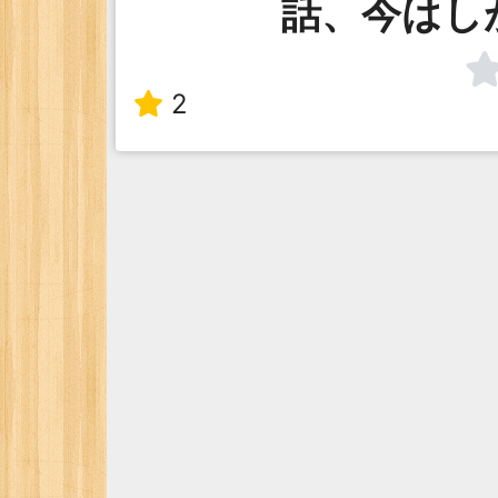
話、今はし
2