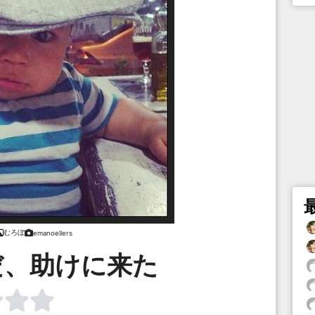
むろぼ
emanoellers
だ、助けに来た