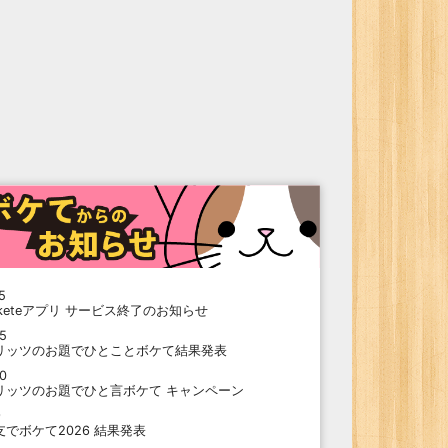
5
oketeアプリ サービス終了のお知らせ
15
リッツのお題でひとことボケて結果発表
10
リッツのお題でひと言ボケて キャンペーン
9
支でボケて2026 結果発表