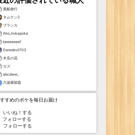
最近の評価されている職人
風船旅行
タムケン2
ブランカ
Aho_hokapoka
beeeeeeef
Daredevil703
木瓜の花
カズ
abcdww_
六波羅探題
すすめのボケを毎日お届け
いいね！する
フォローする
フォローする