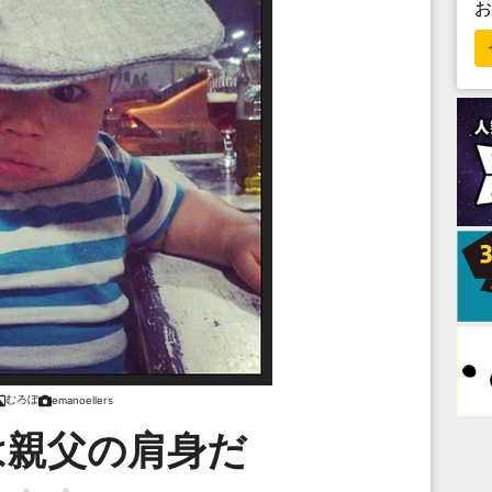
むろぼ
emanoellers
は親父の肩身だ