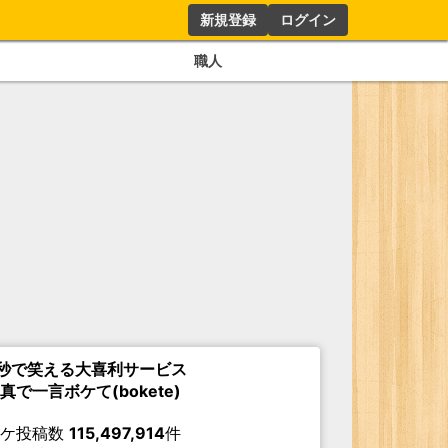
新規登録
ログイン
職人
秒で笑える大喜利サービス
真で一言ボケて(bokete)
ボケ投稿数
115,497,914
件