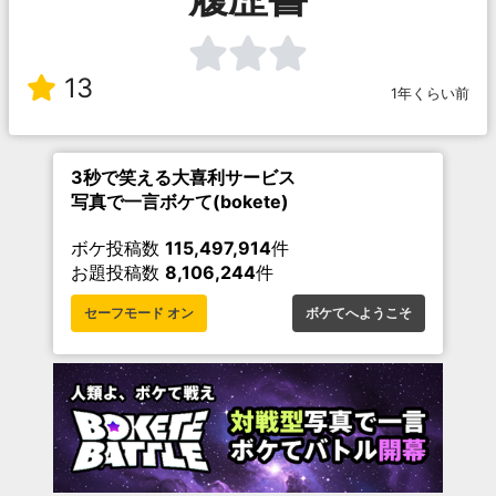
13
1年くらい前
3秒で笑える大喜利サービス
写真で一言ボケて(bokete)
ボケ投稿数
115,497,914
件
お題投稿数
8,106,244
件
セーフモード オン
ボケてへようこそ