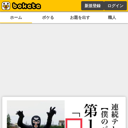
新規登録
ログイン
ホーム
ボケる
お題を出す
職人