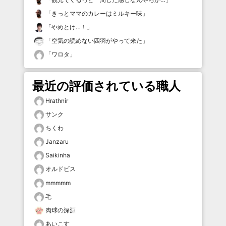
「
きっとママのカレーはミルキー味
」
「
やめとけ…！
」
「
空気の読めない四羽がやって来た
」
「
ワロタ
」
最近の評価されている職人
Hrathnir
サンク
ちくわ
Janzaru
Saikinha
オルドビス
mmmmm
毛
肉球の深淵
あいこす