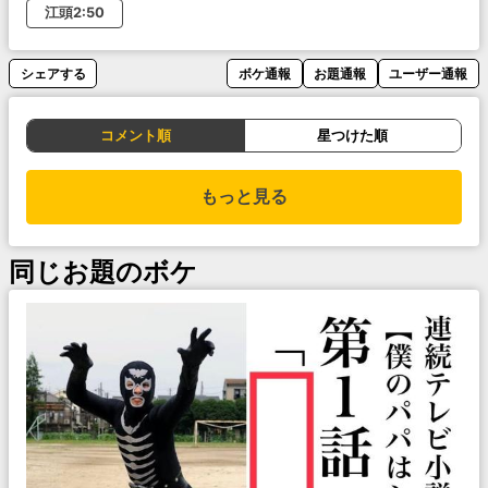
江頭2:50
シェアする
ボケ通報
お題通報
ユーザー通報
コメント順
星つけた順
もっと見る
同じお題のボケ