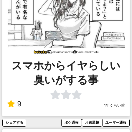
pakkumankotetu
pakkumankotetu
スマホからイヤらしい
臭いがする事
9
1年くらい前
シェアする
ボケ通報
お題通報
ユーザー通報