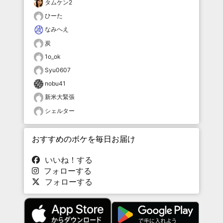
タムケン2
ひーた
なみへえ
炭
1o_ok
Syu0607
nobu41
新米大緊張
シェルター
おすすめのボケを毎日お届け
いいね！する
フォローする
フォローする