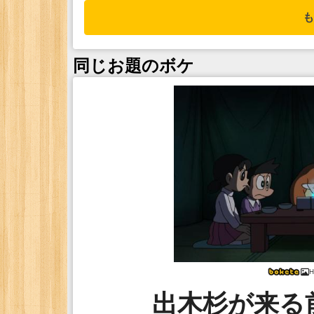
も
同じお題のボケ
H
出木杉が来る