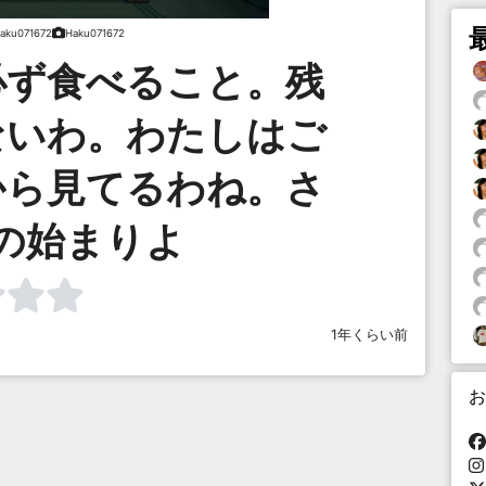
aku071672
Haku071672
必ず食べること。残
ないわ。わたしはご
から見てるわね。さ
の始まりよ
1年くらい前
お