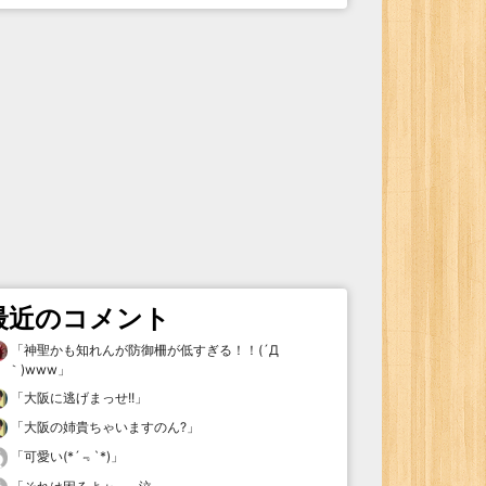
最近のコメント
「
神聖かも知れんが防御柵が低すぎる！！(´Д
｀)www
」
「
大阪に逃げまっせ!!
」
「
大阪の姉貴ちゃいますのん?
」
「
可愛い(*´﹃`*)
」