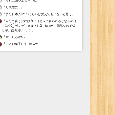
「
それは困るよぉ～…泣
」
「
可哀想に…
」
「
多分日本人の1/3くらいは覚えてもいないと思う
」
「
自分で言う分には良いけど人に言われると怒るのは
もはや◯性のデフォルト(´Д｀)www（偏見なので伏
せ字。面倒臭い…。）
」
「
食ったろか!?
」
「
いとお菓子(´Д｀)www
」