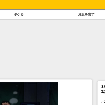
ボケる
お題を出す
3
写