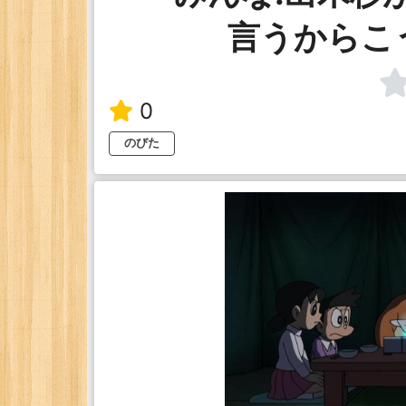
言うからこ
0
のびた