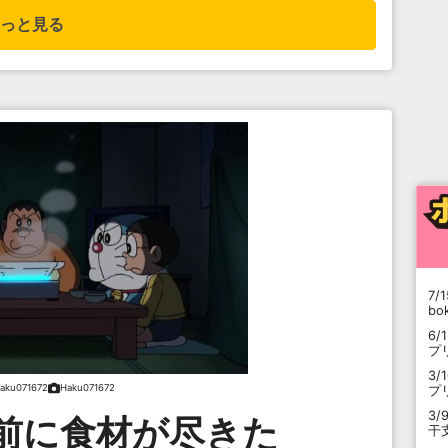
っと見る
7/1
b
6/
プ
3/
aku071672
Haku071672
プ
3/
前に食材が尽きた
干