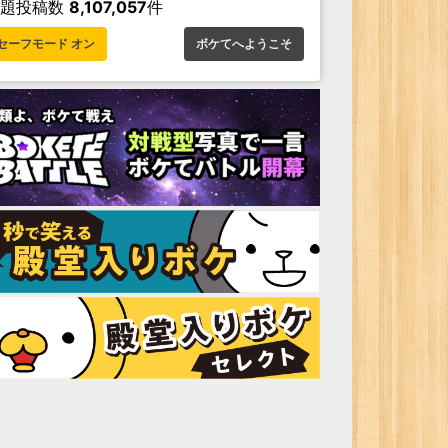
お題投稿数
8,107,057
件
セーフモード オン
ボケてへようこそ