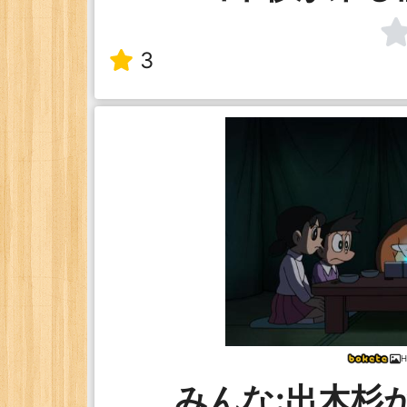
3
H
みんな:出木杉