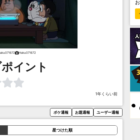
aku071672
Haku071672
ブポイント
1年くらい前
ボケ通報
お題通報
ユーザー通報
星つけた順