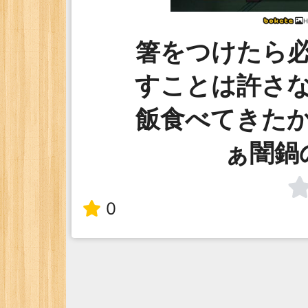
H
箸をつけたら
すことは許さ
飯食べてきた
ぁ闇鍋
0