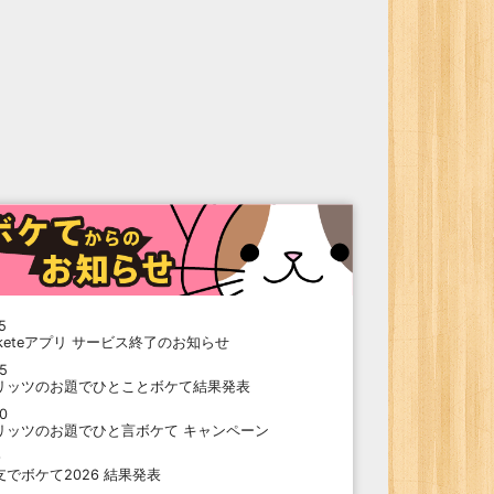
5
oketeアプリ サービス終了のお知らせ
15
リッツのお題でひとことボケて結果発表
10
リッツのお題でひと言ボケて キャンペーン
9
支でボケて2026 結果発表