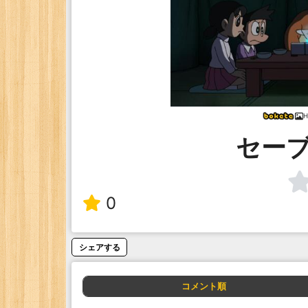
H
セー
0
シェアする
コメント順