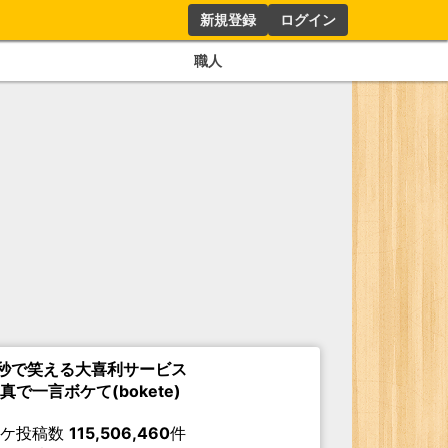
新規登録
ログイン
職人
秒で笑える大喜利サービス
真で一言ボケて(bokete)
ボケ投稿数
115,506,460
件