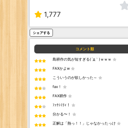
1,777
シェアする
コメント順
島耕作の気が短すぎる(´д｀)ｗｗｗ
FAXかよw
こういうのが欲しかった～
fax！
FAX耕作
ﾌｧｸｼﾐﾘｨ！
分かる〜！
正解は「熱っ！！」じゃなかったっけ