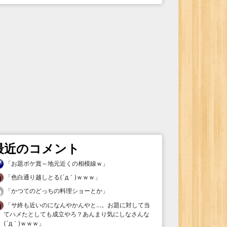
最近のコメント
「
お題ボケ賞～地元近くの相模線ｗ
」
「
色白通り越しとる(´д｀)ｗｗｗ
」
「
かつてのどっちの料理ショーとか
」
「
サ終も近いのになんやかんやと…。お題に対して当
てハメたとしても成立やろ？あんまり気にしなさんな
(´д｀)ｗｗｗ
」