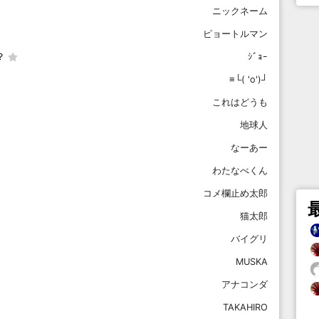
ニックネーム
ピョートルマン
？
ｼﾞｮｰ
≡└( 'o')┘
これはどうも
地球人
なーあー
わたなべくん
コメ欄止め太郎
猫太郎
バイグリ
MUSKA
アナコンダ
TAKAHIRO