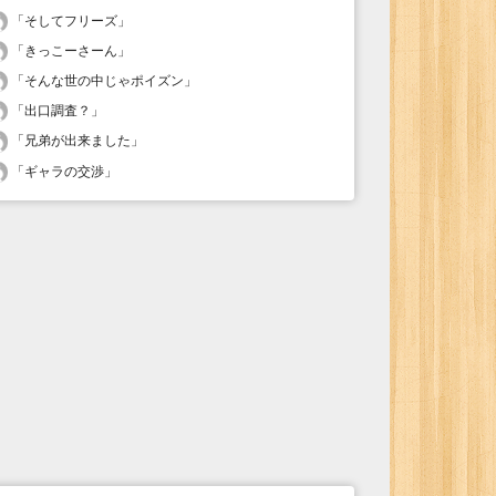
「
そしてフリーズ
」
「
きっこーさーん
」
「
そんな世の中じゃポイズン
」
「
出口調査？
」
「
兄弟が出来ました
」
「
ギャラの交渉
」