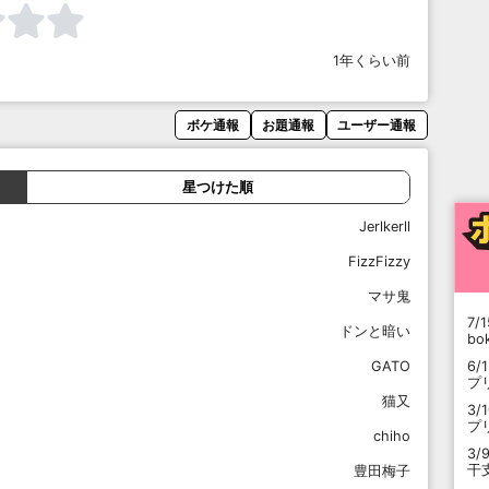
1年くらい前
ボケ通報
お題通報
ユーザー通報
星つけた順
Jerlkerll
FizzFizzy
マサ鬼
7/1
ドンと暗い
b
6/
GATO
プ
猫又
3/
プ
chiho
3/
干
豊田梅子