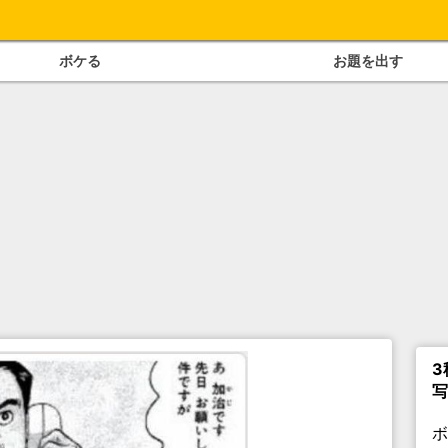
ボケる
お題を出す
3
写