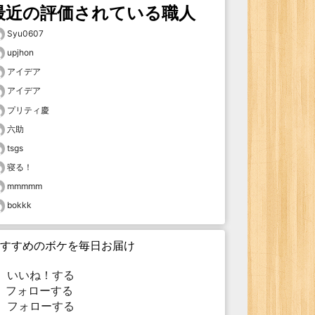
最近の評価されている職人
Syu0607
upjhon
アイデア
アイデア
プリティ慶
六助
tsgs
寝る！
mmmmm
bokkk
すすめのボケを毎日お届け
いいね！する
フォローする
フォローする