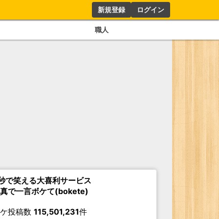
新規登録
ログイン
職人
秒で笑える大喜利サービス
真で一言ボケて(bokete)
ボケ投稿数
115,501,231
件