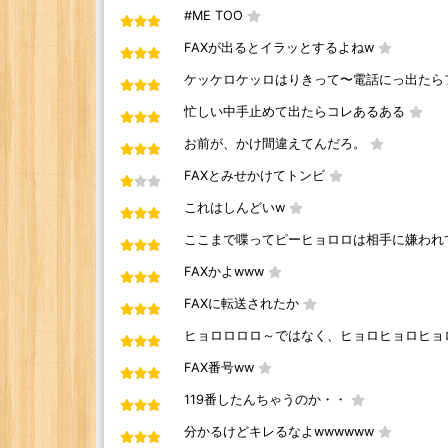
#ME TOO
FAXが出るとイラッとするよねw
ケッケロケッロはりきって〜電話にっ出たら
忙しい中手止めて出たらコレあるある
お前が、かけ間違えてんだろ。
FAXとみせかけてトンビ
これはしんどいw
ここまで喋ってピーヒョロロは相手に嫌われ
FAXかよwww
FAXに転送されたか
ヒョロロロロ～ではなく、ヒョロヒョロヒョロ～
FAX番号ww
119番したんちゃうのか・・
分かるけどキレるなよwwwwww