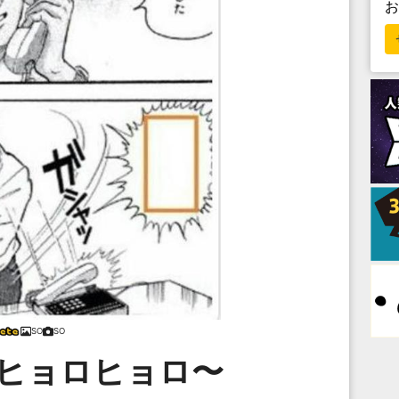
SO
SO
ロヒョロヒョロ〜