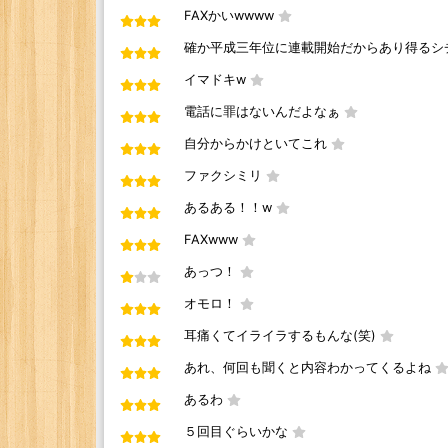
FAXかいwwww
確か平成三年位に連載開始だからあり得るシ
イマドキw
電話に罪はないんだよなぁ
自分からかけといてこれ
ファクシミリ
あるある！！w
FAXwww
あっつ！
オモロ！
耳痛くてイライラするもんな(笑)
あれ、何回も聞くと内容わかってくるよね
あるわ
５回目ぐらいかな