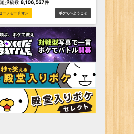
お題投稿数
8,106,527
件
セーフモード オン
ボケてへようこそ