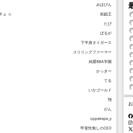
みほぴん
チュ
前戯王
たび
ぼるが
下半身タイガース
スリリングファーマー
純愛BBA学園
かっきー
てる
いかゴールド
翔
お
がん
oppekepe_y
甲斐性無しのCEO