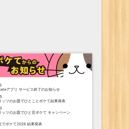
5
oketeアプリ サービス終了のお知らせ
15
リッツのお題でひとことボケて結果発表
10
リッツのお題でひと言ボケて キャンペーン
9
支でボケて2026 結果発表