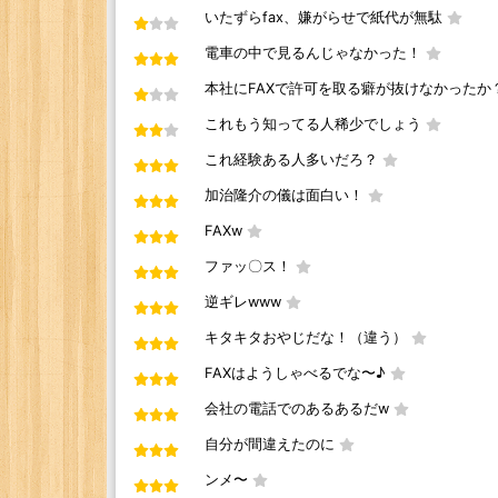
いたずらfax、嫌がらせで紙代が無駄
電車の中で見るんじゃなかった！
本社にFAXで許可を取る癖が抜けなかったか
これもう知ってる人稀少でしょう
これ経験ある人多いだろ？
加治隆介の儀は面白い！
FAXw
ファッ〇ス！
逆ギレwww
キタキタおやじだな！（違う）
FAXはようしゃべるでな〜♪
会社の電話でのあるあるだw
自分が間違えたのに
ンメ〜