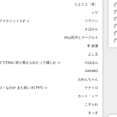
とよとよ〈改〉
シゲ
ファクシッミリ♪
ツヴァン
さばかん
内山田洋とグーグル５
李 振藩
よし王
ててFAXに切り替えられたって感じか
のほほん
AKIHIRO
おめんちゃん
なのが また良いネ(T∀T)
ナナイロ
ホット・シー
こすられ
きっき