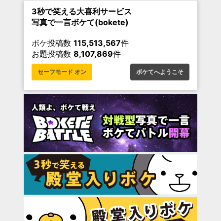
3秒で笑える大喜利サービス
写真で一言ボケて(bokete)
ボケ投稿数
115,513,567
件
お題投稿数
8,107,869
件
セーフモード オン
ボケてへようこそ