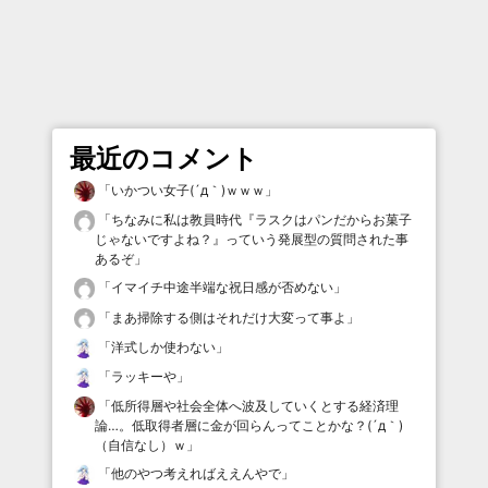
最近のコメント
「
いかつい女子(´д｀)ｗｗｗ
」
「
ちなみに私は教員時代『ラスクはパンだからお菓子
じゃないですよね？』っていう発展型の質問された事
あるぞ
」
「
イマイチ中途半端な祝日感が否めない
」
「
まあ掃除する側はそれだけ大変って事よ
」
「
洋式しか使わない
」
「
ラッキーや
」
「
低所得層や社会全体へ波及していくとする経済理
論…。低取得者層に金が回らんってことかな？(´д｀)
（自信なし）ｗ
」
「
他のやつ考えればええんやで
」