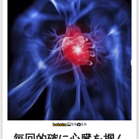
兎角
兎角
毎回的確に心臓を掴ん