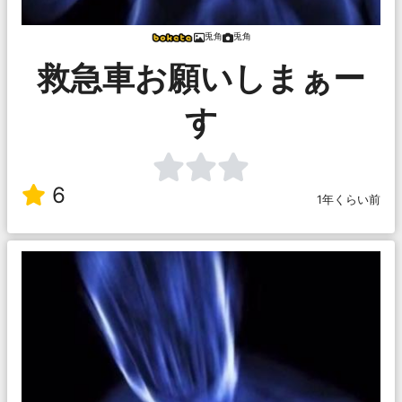
兎角
兎角
救急車お願いしまぁー
す
6
1年くらい前