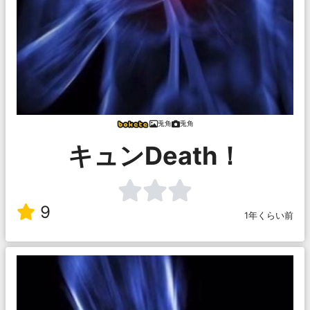
兎角
兎角
キュンDeath！
9
1年くらい前