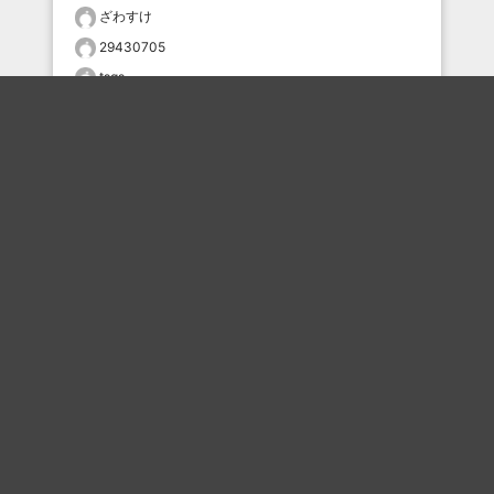
ざわすけ
29430705
tsgs
meiji
おすすめのボケを毎日お届け
いいね！する
フォローする
フォローする
Topに戻る
ボケを見る
まとめを見る
お題を探す