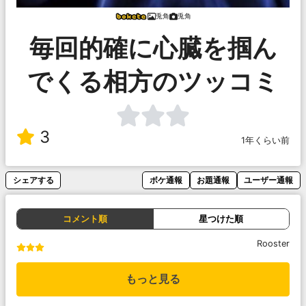
兎角
兎角
毎回的確に心臓を掴ん
でくる相方のツッコミ
3
1年くらい前
シェアする
ボケ通報
お題通報
ユーザー通報
コメント順
星つけた順
Rooster
もっと見る