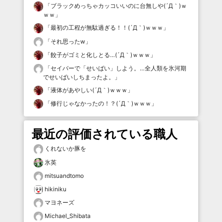
「
ブラックめっちゃカッコいいのに台無しや(´Д｀)ｗ
ｗｗ
」
「
最初の工程が無駄過ぎる！！(´Д｀)ｗｗｗ
」
「
それ思ったw
」
「
餃子がゴミと化しとる…(´Д｀)ｗｗｗ
」
「
セイバーで「せいばい」しよう。…全人類を氷河期
でせいばいしちまったよ。
」
「
液体があやしい(´Д｀)ｗｗｗ
」
「
修行じゃなかったの！？(´Д｀)ｗｗｗ
」
最近の評価されている職人
くれないか豚を
氷英
mitsuandtomo
hikiniku
マヨネーズ
Michael_Shibata