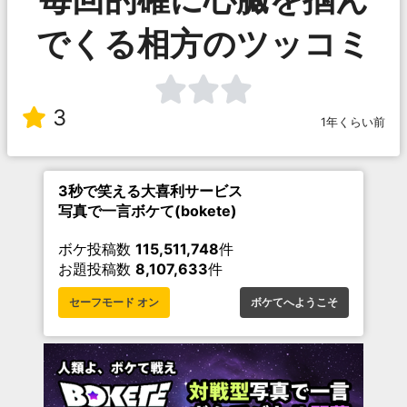
でくる相方のツッコミ
3
1年くらい前
3秒で笑える大喜利サービス
写真で一言ボケて(bokete)
ボケ投稿数
115,511,748
件
お題投稿数
8,107,633
件
セーフモード オン
ボケてへようこそ