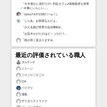
「
今☆密かに流行りの✨判定カフェ♪資格取得も世界
一☆難しいらしい…
」
「
boke/14312360 (〃ω〃)
」
「
じゃあ、お前誰なんだよ
」
「
かえる跳び世界大会決勝戦♪
」
「
お塩☆かけたのはど～っちだ？
」
「
枕が赤く染まりますw
」
最近の評価されている職人
タムケン2
ジミヘン
ごりごりごりごり
CIA
バイグリ
達観
ザリガニストライク