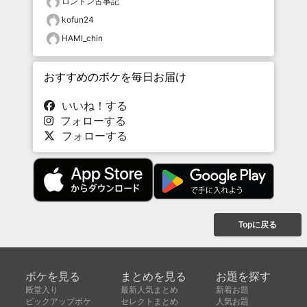
ロンドン古事記
kofun24
HAMI_chin
おすすめのボケを毎日お届け
いいね！する
フォローする
フォローする
Topに戻る
ボケを見る
まとめを見る
お題を探す
殿堂入り
最新人気まとめ
新着お題
ピックアップボケ
セレクトまとめ
人気お題