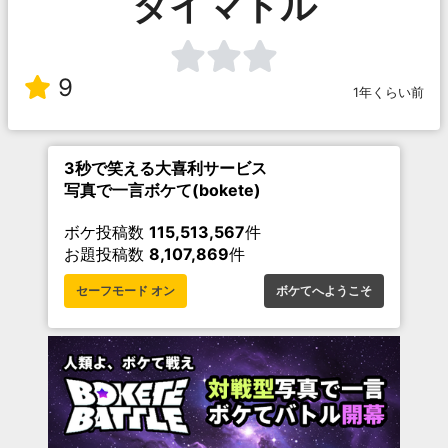
タイマトル
9
1年くらい前
3秒で笑える大喜利サービス
写真で一言ボケて(bokete)
ボケ投稿数
115,513,567
件
お題投稿数
8,107,869
件
セーフモード オン
ボケてへようこそ