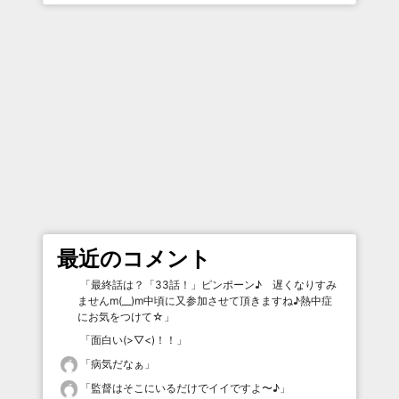
最近のコメント
「
最終話は？「33話！」ピンポーン♪ 遅くなりすみ
ませんm(__)m中頃に又参加させて頂きますね♪熱中症
にお気をつけて☆
」
「
面白い(>▽<)！！
」
「
病気だなぁ
」
「
監督はそこにいるだけでイイですよ〜♪
」