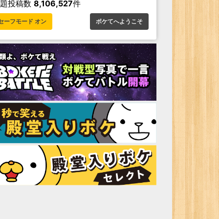
お題投稿数
8,106,527
件
セーフモード オン
ボケてへようこそ