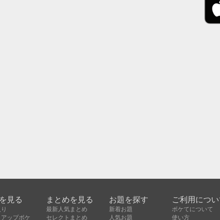
を見る
まとめを見る
お題を探す
ご利用につい
入り
最新人気まとめ
新着お題
ボケてについて
クアップボケ
セレクトまとめ
人気お題
使い方