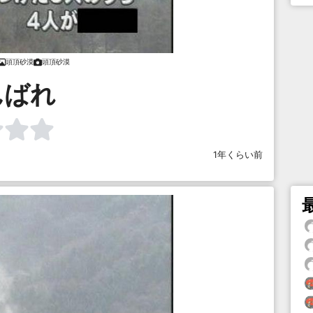
頭頂砂漠
頭頂砂漠
んばれ
1年くらい前