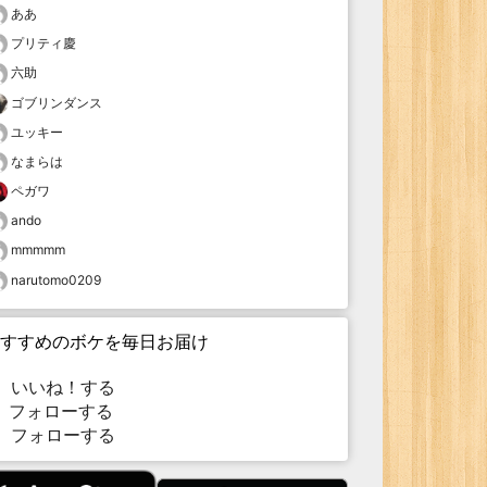
ああ
プリティ慶
六助
ゴブリンダンス
ユッキー
なまらは
ペガワ
ando
mmmmm
narutomo0209
すすめのボケを毎日お届け
いいね！する
フォローする
フォローする