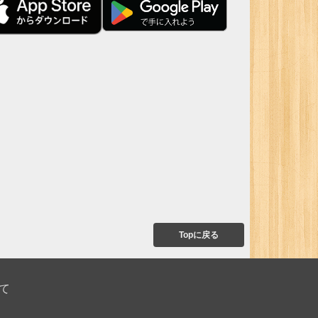
Topに戻る
て