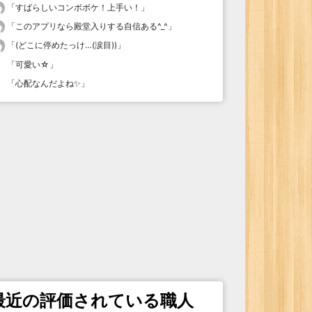
「
すばらしいコンボボケ！上手い！
」
「
このアプリなら殿堂入りする自信ある^_^
」
「
(どこに停めたっけ…(涙目))
」
「
可愛い☆
」
「
心配なんだよね✨
」
最近の評価されている職人