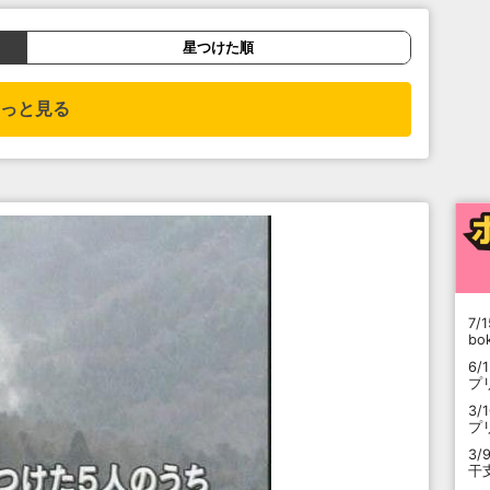
星つけた順
っと見る
7/1
b
6/
プ
3/
プ
3/
干