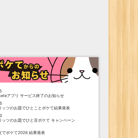
5
oketeアプリ サービス終了のお知らせ
15
リッツのお題でひとことボケて結果発表
10
リッツのお題でひと言ボケて キャンペーン
9
支でボケて2026 結果発表