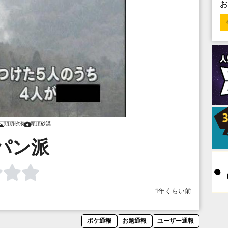
頭頂砂漠
頭頂砂漠
パン派
1年くらい前
ボケ通報
お題通報
ユーザー通報