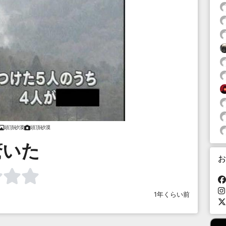
頭頂砂漠
頭頂砂漠
驚いた
お
1年くらい前