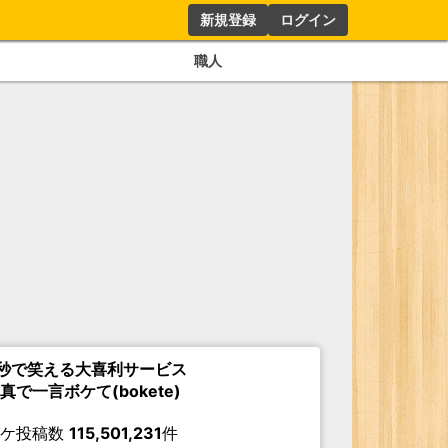
新規登録
ログイン
職人
秒で笑える大喜利サービス
真で一言ボケて(bokete)
ボケ投稿数
115,501,231
件