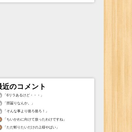
最近のコメント
「
6リラあるけど・・・
」
「
脛齧りなんか。
」
「
そんな事より後ろ後ろ！
」
「
ちいかわに向けて放ったわけですね
」
「
ただ斬りたいだけの上様やばい
」