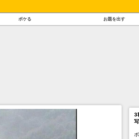
ボケる
お題を出す
3
写