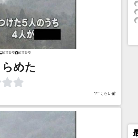
頭頂砂漠
頭頂砂漠
きらめた
1年くらい前