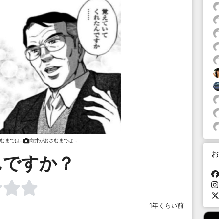
むまでは…
向井がおさむまでは…
お
んですか？
1年くらい前