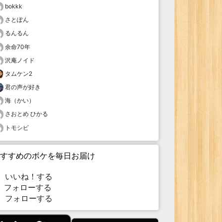
bokkk
さとぽん
るんるん
余命70年
沢庵ノイド
タムケン2
君の声が好き
海（かい）
さおとめ ひかる
トモシビ
すすめのボケを毎日お届け
いいね！する
フォローする
フォローする