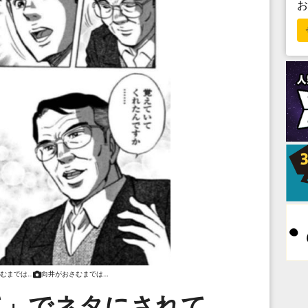
むまでは…
向井がおさむまでは…
て」でネタにされて