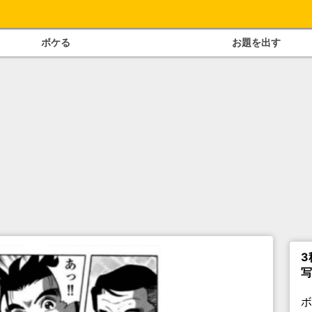
ボケる
お題を出す
3
写