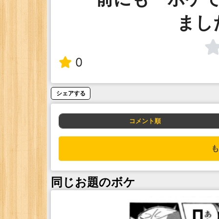
まし
0
シェアする
コメント順
も
同じお題のボケ