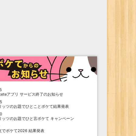
5
oketeアプリ サービス終了のお知らせ
15
リッツのお題でひとことボケて結果発表
10
リッツのお題でひと言ボケて キャンペーン
9
支でボケて2026 結果発表