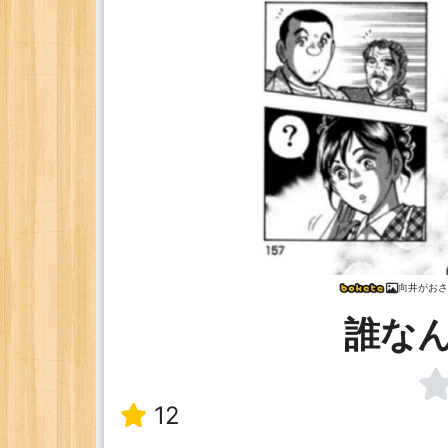
向井がおさ
誰な
12