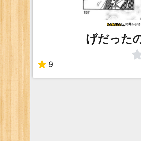
向井がおさ
げだった
9