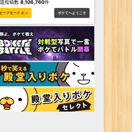
お題投稿数
8,106,760
件
セーフモード オン
ボケてへようこそ