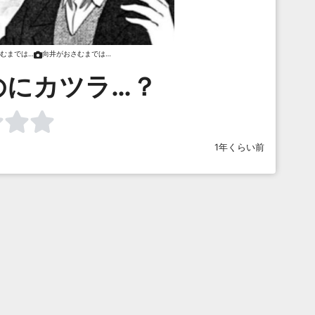
むまでは…
向井がおさむまでは…
のにカツラ…？
1年くらい前