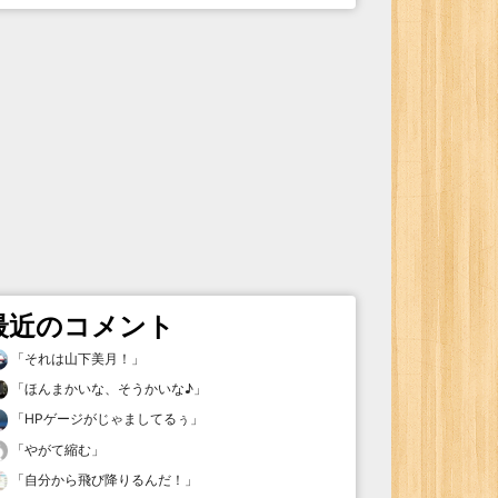
最近のコメント
「
それは山下美月！
」
「
ほんまかいな、そうかいな♪
」
「
HPゲージがじゃましてるぅ
」
「
やがて縮む
」
「
自分から飛び降りるんだ！
」