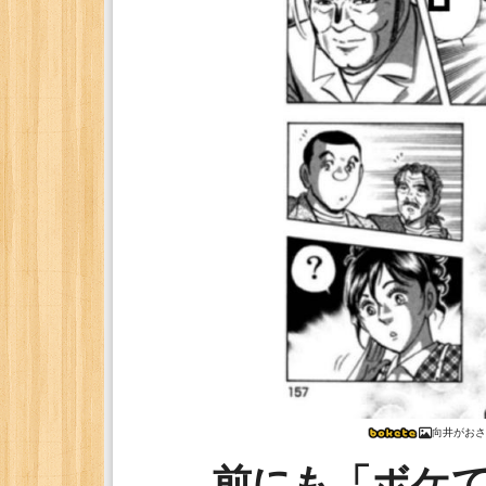
向井がおさ
前にも「ボケ