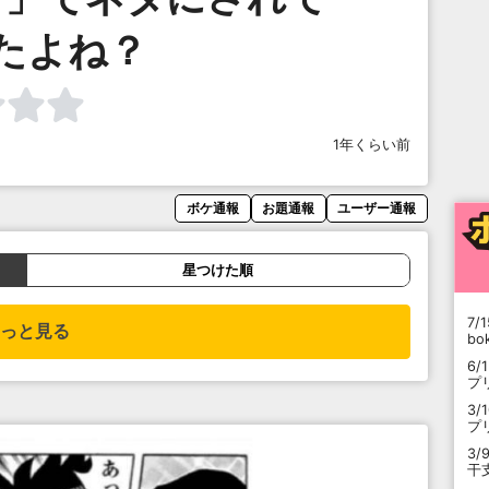
たよね？
1年くらい前
ボケ通報
お題通報
ユーザー通報
星つけた順
7/1
っと見る
b
6/
プ
3/
プ
3/
干