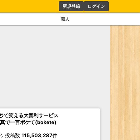
新規登録
ログイン
職人
秒で笑える大喜利サービス
真で一言ボケて(bokete)
ボケ投稿数
115,503,287
件