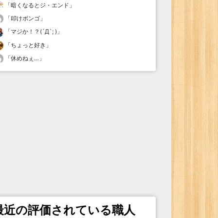
「
暗くなるとジ・エンド
」
「
叩けボンゴ
」
「
マジか！？(´Д`; )
」
「
ちょっと好き
」
「
休めねぇ…
」
最近の評価されている職人